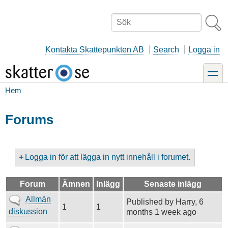
Hoppa
till
Sök
huvudinnehåll
Kontakta Skattepunkten AB
Search
Logga in
toggle
Hem
Länkstig
Forums
Logga in för att lägga in nytt innehåll i forumet.
Forum
Ämnen
Inlägg
Senaste inlägg
Inga
Allmän
Published by
Harry
, 6
1
1
nya
diskussion
months 1 week ago
inlägg