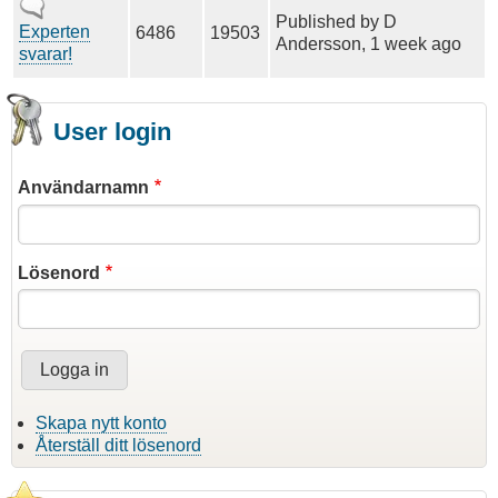
Inga
Published by
D
nya
Experten
6486
19503
Andersson
, 1 week ago
inlägg
svarar!
User login
Användarnamn
Lösenord
Skapa nytt konto
Återställ ditt lösenord