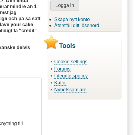
et? Den enda
derar mindre an 1
omst jag
ige och pa sa satt
Skapa nytt konto
"Have your cake
Återställ ditt lösenord
tidigt fa "credit"
Tools
kanske delvis
Cookie settings
Forums
Integritetspolicy
Källor
Nyhetssamlare
nytning till