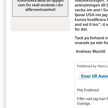
folkbokforingen. 
Kontrollera alltid en uppgift
som Du skall använda i din
anknytningen till 
affärsverksamhet!
vecka om aret i Sv
tjanar USA om jag
kunna kvalificera
and eat it too"; d.v
for det.
Tack pa forhand o
svarade pa min fr
Andreas Wochtl
Published by
Hans 
Svar till Aw
Hej Andreas!
Efter vad jag kan f
Sverige.