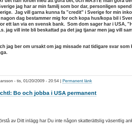
Ar det nan fordel med att gora det, och MASTE man gora d
Sverige jag har ar min familj som bor dar, personligen spen
erige. Jag vill garna kunna fa "credit" i Sverige for min ink
 nagon dag bestammer mig for och kopa hus/kopa bil i Sver
 for ett lan via en svensk bank. Som dom sager har i USA, 
.s. jag vill inte bli beskattad pa det jag tjanar men jag vill sam
ch jag ber om ursakt om jag missade nat tidigare svar som 
aga.
Larsson
- tis, 01/20/2009 - 20:54 |
Permanent länk
ochtl: Bo och jobba i USA permanent
örstå av Ditt inlägg har Du inte någon skatterättslig väsentlig ank