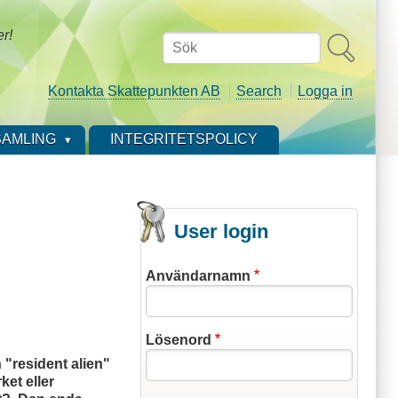
er!
Sök
Kontakta Skattepunkten AB
Search
Logga in
AMLING
INTEGRITETSPOLICY
User login
Användarnamn
Lösenord
 "resident alien"
ket eller