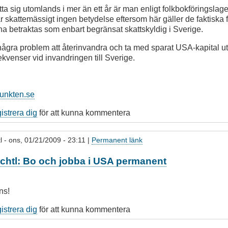
tta sig utomlands i mer än ett år är man enligt folkbokföringslage
r skattemässigt ingen betydelse eftersom här gäller de faktiska
a betraktas som enbart begränsat skattskyldig i Sverige.
 några problem att återinvandra och ta med sparat USA-kapital u
kvenser vid invandringen till Sverige.
punkten.se
gistrera dig
för att kunna kommentera
l
- ons, 01/21/2009 - 23:11 |
Permanent länk
ochtl: Bo och jobba i USA permanent
ns!
gistrera dig
för att kunna kommentera