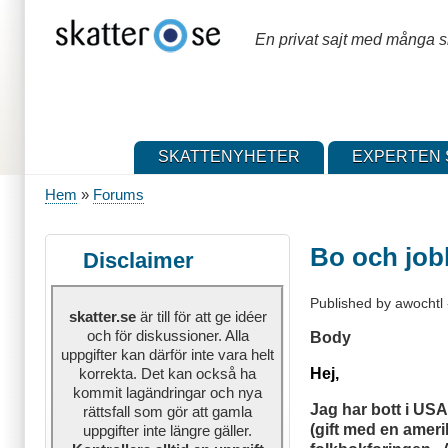
Hoppa
till
En privat sajt med många sk
huvudinnehåll
SKATTENYHETER
EXPERTEN 
Hem
Forums
Länkstig
Bo och job
Disclaimer
Published by
awochtl
skatter.se
är till för att ge idéer
och för diskussioner. Alla
Body
uppgifter kan därför inte vara helt
Hej,
korrekta. Det kan också ha
kommit lagändringar och nya
Jag har bott i US
rättsfall som gör att gamla
(gift med en amerik
uppgifter inte längre gäller.