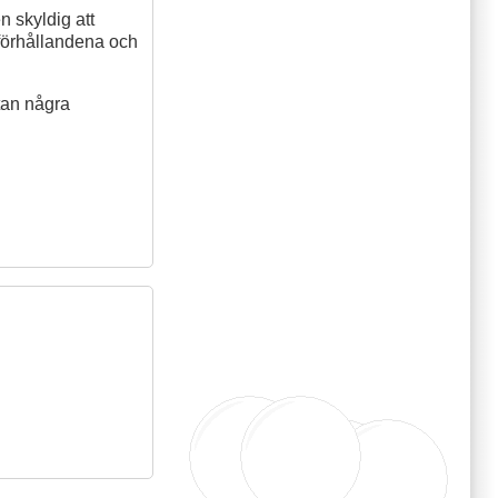
n skyldig att
 förhållandena och
tan några