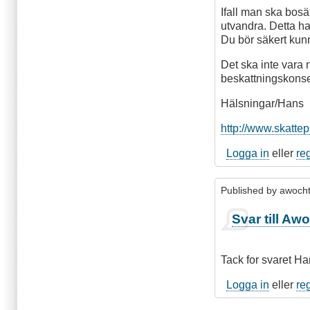
Ifall man ska bosä
utvandra. Detta ha
Du bör säkert kunn
Det ska inte vara
beskattningskonse
Hälsningar/Hans
http://www.skatte
Logga in
eller
re
Published by
awocht
Som
Svar till Aw
svar
på
Svar
Tack for svaret Ha
till
Awochtl:
Logga in
eller
re
Bo