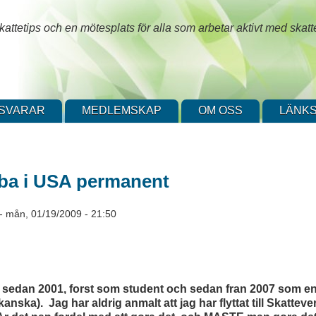
attetips och en mötesplats för alla som arbetar aktivt med skatt
SVARAR
MEDLEMSKAP
OM OSS
LÄNKS
ba i USA permanent
-
mån, 01/19/2009 - 21:50
A sedan 2001, forst som student och sedan fran 2007 som en
anska). Jag har aldrig anmalt att jag har flyttat till Skattever