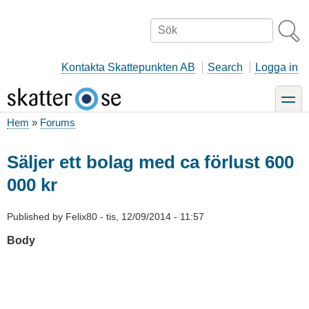
Hoppa
till
Sök
huvudinnehåll
Kontakta Skattepunkten AB
Search
Logga in
toggle
Hem
Forums
Länkstig
Säljer ett bolag med ca förlust 600
000 kr
Published by
Felix80
-
tis, 12/09/2014 - 11:57
Body