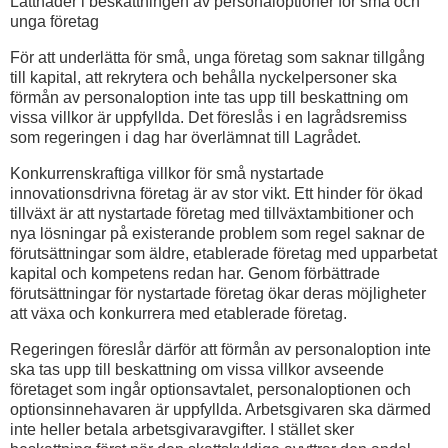
Lättnader i beskattningen av personaloptioner för små och
unga företag
För att underlätta för små, unga företag som saknar tillgång
till kapital, att rekrytera och behålla nyckelpersoner ska
förmån av personaloption inte tas upp till beskattning om
vissa villkor är uppfyllda. Det föreslås i en lagrådsremiss
som regeringen i dag har överlämnat till Lagrådet.
Konkurrenskraftiga villkor för små nystartade
innovationsdrivna företag är av stor vikt. Ett hinder för ökad
tillväxt är att nystartade företag med tillväxtambitioner och
nya lösningar på existerande problem som regel saknar de
förutsättningar som äldre, etablerade företag med upparbetat
kapital och kompetens redan har. Genom förbättrade
förutsättningar för nystartade företag ökar deras möjligheter
att växa och konkurrera med etablerade företag.
Regeringen föreslår därför att förmån av personaloption inte
ska tas upp till beskattning om vissa villkor avseende
företaget som ingår options­avtalet, personaloptionen och
optionsinnehavaren är uppfyllda. Arbets­givaren ska därmed
inte heller betala arbetsgivaravgifter. I stället sker