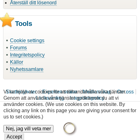
Återställ ditt lösenord
Tools
Cookie settings
Forums
Integritetspolicy
Källor
Nyhetssamlare
Vi tar hjälp av cookies för att tillhandahålla våra tjänster.
Skattenyheter
Experten svarar
Medlemskap
Om oss
Genom att använda våra tjänster godkänner du att vi
Länksamling
Integritetspolicy
använder cookies. (We use cookies on this website. By
clicking any link on this page you are giving your consent for
us to set cookies.)
Nej, jag vill veta mer
Accept