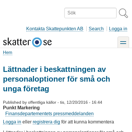
Hoppa
till
Sök
huvudinnehåll
Kontakta Skattepunkten AB
Search
Logga in
toggle
Hem
Länkstig
Lättnader i beskattningen av
personaloptioner för små och
unga företag
Published by
offentliga källor
-
tis, 12/20/2016 - 16:44
Punkt Markering
Finansdepartementets pressmeddelanden
Logga in
eller
registrera dig
för att kunna kommentera