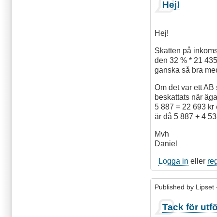
Hej!
Hej!
Skatten på inkoms
den 32 % * 21 435 
ganska så bra med 
Om det var ett AB
beskattats när äga
5 887 = 22 693 kr 
är då 5 887 + 4 53
Mvh
Daniel
Logga in
eller
re
Published by
Lipset
Tack för utfö