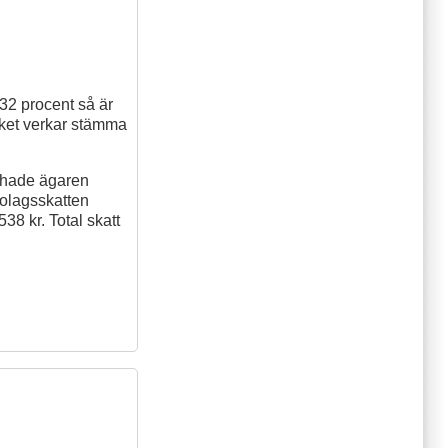
32 procent så är
ilket verkar stämma
n hade ägaren
bolagsskatten
38 kr. Total skatt