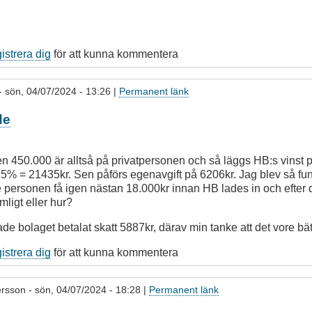
gistrera dig
för att kunna kommentera
- sön, 04/07/2024 - 13:26 |
Permanent länk
de
en 450.000 är alltså på privatpersonen och så läggs HB:s vinst 
5% = 21435kr. Sen påförs egenavgift på 6206kr. Jag blev så fu
e personen få igen nästan 18.000kr innan HB lades in och efter 
mligt eller hur?
e bolaget betalat skatt 5887kr, därav min tanke att det vore bä
gistrera dig
för att kunna kommentera
ersson
- sön, 04/07/2024 - 18:28 |
Permanent länk