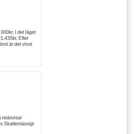
00kr. I det läget
1.435kr. Efter
örst är det vinst
u redovisar
vs Skattemässigt