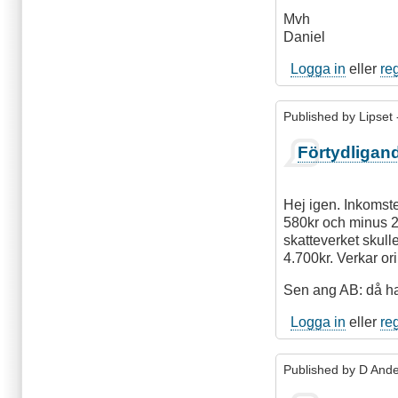
Mvh
Daniel
Logga in
eller
re
Published by
Lipset
Förtydligan
Hej igen. Inkomst
580kr och minus 2
skatteverket skull
4.700kr. Verkar ori
Sen ang AB: då had
Logga in
eller
re
Published by
D And