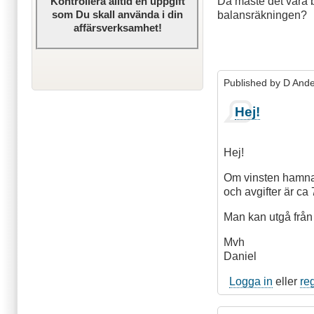
Då måste det vara b
Kontrollera alltid en uppgift
som Du skall använda i din
balansräkningen?
affärsverksamhet!
Published by
D And
Hej!
Hej!
Om vinsten hamnar ö
och avgifter är ca
Man kan utgå från
Mvh
Daniel
Logga in
eller
re