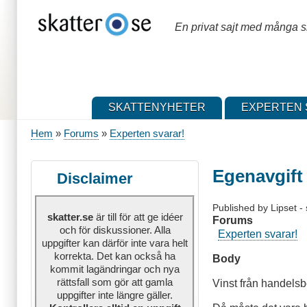
Hoppa
till
En privat sajt med många sk
huvudinnehåll
SKATTENYHETER
EXPERTEN 
Hem
Forums
Experten svarar!
Länkstig
Egenavgift
Disclaimer
Published by
Lipset
-
skatter.se
är till för att ge idéer
Forums
och för diskussioner. Alla
Experten svarar!
uppgifter kan därför inte vara helt
korrekta. Det kan också ha
Body
kommit lagändringar och nya
rättsfall som gör att gamla
Vinst från handelsbo
uppgifter inte längre gäller.