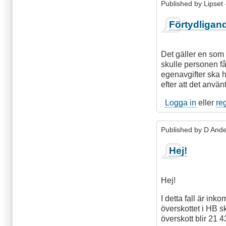
Published by
Lipset
Förtydligan
Det gäller en som 
skulle personen f
egenavgifter ska ha
efter att det använ
Logga in
eller
re
Published by
D And
Hej!
Hej!
I detta fall är in
överskottet i HB 
överskott blir 21 