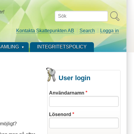
er!
Sök
Kontakta Skattepunkten AB
Search
Logga in
AMLING
INTEGRITETSPOLICY
User login
Användarnamn
Lösenord
 möjligt?