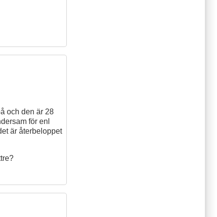
på och den är 28
ndersam för enl
det är återbeloppet
ttre?