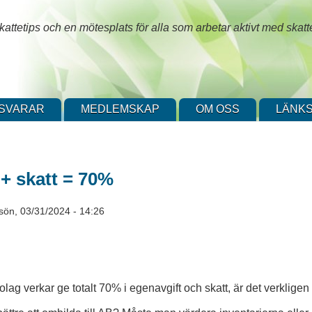
attetips och en mötesplats för alla som arbetar aktivt med skatt
SVARAR
MEDLEMSKAP
OM OSS
LÄNKS
 + skatt = 70%
sön, 03/31/2024 - 14:26
lag verkar ge totalt 70% i egenavgift och skatt, är det verkligen