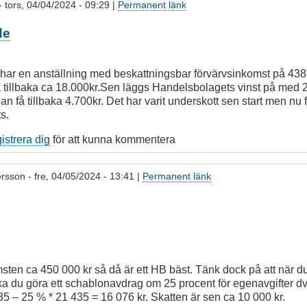
- tors, 04/04/2024 - 09:29 |
Permanent länk
de
har en anställning med beskattningsbar förvärvsinkomst på 438 0
å tillbaka ca 18.000kr.Sen läggs Handelsbolagets vinst på med 2
n få tillbaka 4.700kr. Det har varit underskott sen start men nu f
ts.
gistrera dig
för att kunna kommentera
ersson
- fre, 04/05/2024 - 13:41 |
Permanent länk
komsten ca 450 000 kr så då är ett HB bäst. Tänk dock på att när d
ska du göra ett schablonavdrag om 25 procent för egenavgifter d
435 – 25 % * 21 435 = 16 076 kr. Skatten är sen ca 10 000 kr.