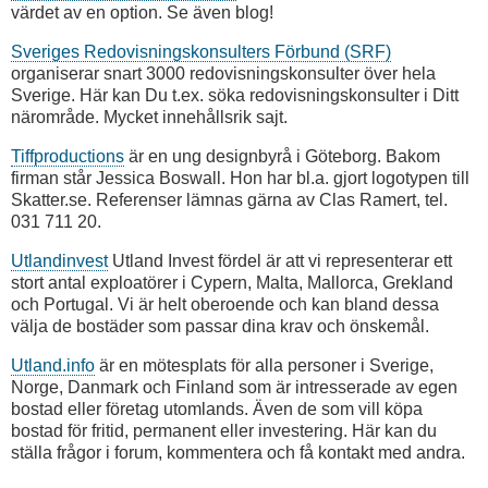
värdet av en option. Se även blog!
Sveriges Redovisningskonsulters Förbund (SRF)
organiserar snart 3000 redovisningskonsulter över hela
Sverige. Här kan Du t.ex. söka redovisningskonsulter i Ditt
närområde. Mycket innehållsrik sajt.
Tiffproductions
är en ung designbyrå i Göteborg. Bakom
firman står Jessica Boswall. Hon har bl.a. gjort logotypen till
Skatter.se. Referenser lämnas gärna av Clas Ramert, tel.
031 711 20.
Utlandinvest
Utland Invest fördel är att vi representerar ett
stort antal exploatörer i Cypern, Malta, Mallorca, Grekland
och Portugal. Vi är helt oberoende och kan bland dessa
välja de bostäder som passar dina krav och önskemål.
Utland.info
är en mötesplats för alla personer i Sverige,
Norge, Danmark och Finland som är intresserade av egen
bostad eller företag utomlands. Även de som vill köpa
bostad för fritid, permanent eller investering. Här kan du
ställa frågor i forum, kommentera och få kontakt med andra.