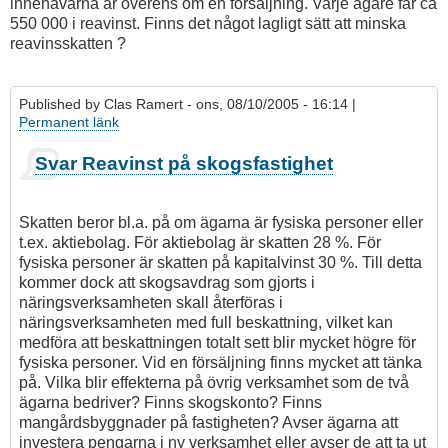
innehavarna är överens om en försäljning. Varje ägare får ca
550 000 i reavinst. Finns det något lagligt sätt att minska
reavinsskatten ?
Published by
Clas Ramert
- ons, 08/10/2005 - 16:14 |
Permanent länk
Svar Reavinst på skogsfastighet
Skatten beror bl.a. på om ägarna är fysiska personer eller
t.ex. aktiebolag. För aktiebolag är skatten 28 %. För
fysiska personer är skatten på kapitalvinst 30 %. Till detta
kommer dock att skogsavdrag som gjorts i
näringsverksamheten skall återföras i
näringsverksamheten med full beskattning, vilket kan
medföra att beskattningen totalt sett blir mycket högre för
fysiska personer. Vid en försäljning finns mycket att tänka
på. Vilka blir effekterna på övrig verksamhet som de två
ägarna bedriver? Finns skogskonto? Finns
mangårdsbyggnader på fastigheten? Avser ägarna att
investera pengarna i ny verksamhet eller avser de att ta ut