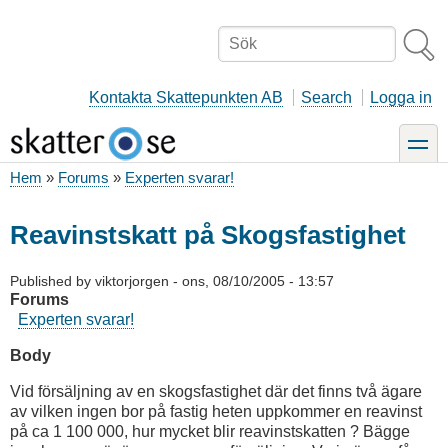
Hoppa
till
Sök
huvudinnehåll
Kontakta Skattepunkten AB
Search
Logga in
toggle
Hem
Forums
Experten svarar!
Länkstig
Reavinstskatt på Skogsfastighet
Published by
viktorjorgen
-
ons, 08/10/2005 - 13:57
Forums
Experten svarar!
Body
Vid försäljning av en skogsfastighet där det finns två ägare
av vilken ingen bor på fastig heten uppkommer en reavinst
på ca 1 100 000, hur mycket blir reavinstskatten ? Bägge