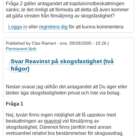
Fråga 2 gäller antagandet att kapitalvinstbeskattningen
sänks; är det rimligt att förmoda att detta då även kommer
att gälla vinsten från försäljning av skogsfastighet?
Logga in
eller
registrera dig
för att kunna kommentera
Published by
Clas Ramert
- ons, 09/28/2005 - 10:26 |
Permanent länk
Som
Svar Reavinst på skogsfastighet (två
svar
frågor)
på
Ang
Reavinst
Nedan svarar jag utifrån det antagandet att Du äger eller
på
tänker äga skogsfastigheten privat och inte via bolag.
skogsfastighet
(försäljning)
Fråga 1
av
Skogis
Nej, tyvärr finns ingen möjlighet att få uppskov med
beskattningen av
reavinst
vid försäljning av
skogsfastighet. Däremot finns jämfört med annan
verksamhet relativt bra bestämmelser för skogsavdrag,