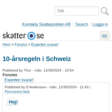
Hoppa
till
Sök
huvudinnehåll
Kontakta Skattepunkten AB
Search
Logga in
toggle
Hem
Forums
Experten svarar!
Länkstig
10-årsregeln i Schweiz
Published by
Thor
-
mån, 12/30/2024 - 10:54
Forums
Experten svarar!
Published by
D Andersson
- mån, 12/30/2024 - 11:43 |
Permanent länk
Hej!