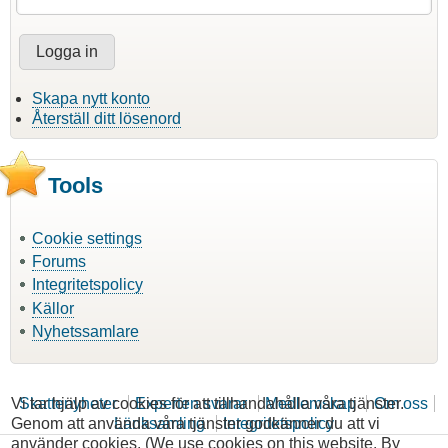
Skapa nytt konto
Återställ ditt lösenord
Tools
Cookie settings
Forums
Integritetspolicy
Källor
Nyhetssamlare
Vi tar hjälp av cookies för att tillhandahålla våra tjänster.
Skattenyheter
Experten svarar
Medlemskap
Om oss
Genom att använda våra tjänster godkänner du att vi
Länksamling
Integritetspolicy
använder cookies. (We use cookies on this website. By