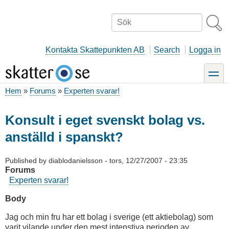
Hoppa
till
Sök
huvudinnehåll
Kontakta Skattepunkten AB
Search
Logga in
toggle
Hem
Forums
Experten svarar!
Länkstig
Konsult i eget svenskt bolag vs.
anställd i spanskt?
Published by
diablodanielsson
-
tors, 12/27/2007 - 23:35
Forums
Experten svarar!
Body
Jag och min fru har ett bolag i sverige (ett aktiebolag) som
varit vilande under den mest intenstiva perioden av