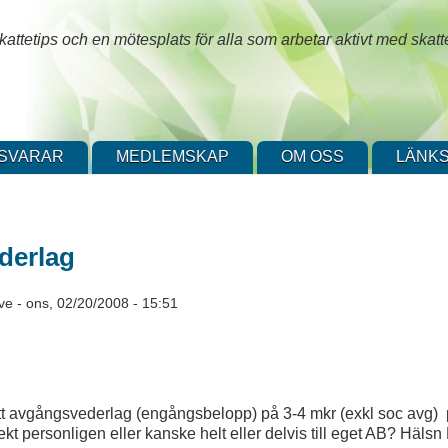
attetips och en mötesplats för alla som arbetar aktivt med skatt
SVARAR
MEDLEMSKAP
OM OSS
LÄNKS
derlag
ve
-
ons, 02/20/2008 - 15:51
tt avgångsvederlag (engångsbelopp) på 3-4 mkr (exkl soc avg) p
ekt personligen eller kanske helt eller delvis till eget AB? Häls