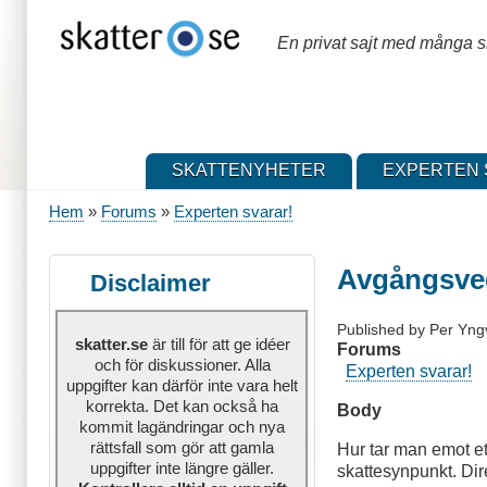
Hoppa
till
En privat sajt med många sk
huvudinnehåll
SKATTENYHETER
EXPERTEN 
Hem
Forums
Experten svarar!
Länkstig
Avgångsve
Disclaimer
Published by
Per Yng
skatter.se
är till för att ge idéer
Forums
och för diskussioner. Alla
Experten svarar!
uppgifter kan därför inte vara helt
korrekta. Det kan också ha
Body
kommit lagändringar och nya
rättsfall som gör att gamla
Hur tar man emot e
uppgifter inte längre gäller.
skattesynpunkt. Dir