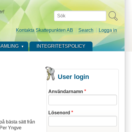
er!
Sök
Kontakta Skattepunkten AB
Search
Logga in
AMLING
INTEGRITETSPOLICY
User login
Användarnamn
Lösenord
å bästa sätt från
n Per Yngve