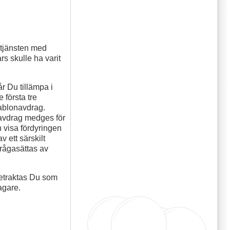
 tjänsten med
rs skulle ha varit
r Du tillämpa i
 första tre
hablonavdrag.
 avdrag medges för
n visa fördyringen
v ett särskilt
frågasättas av
 betraktas Du som
agare.