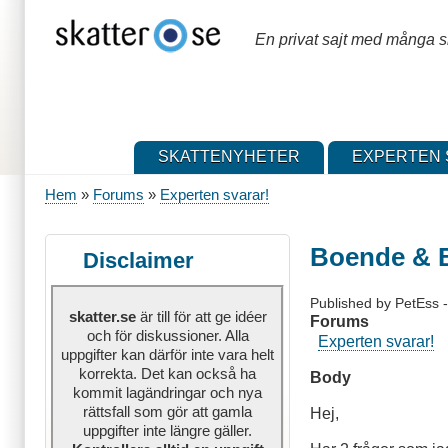
Hoppa
till
En privat sajt med många sk
huvudinnehåll
SKATTENYHETER
EXPERTEN 
Hem
Forums
Experten svarar!
Länkstig
Boende & B
Disclaimer
Published by
PetEss
skatter.se
är till för att ge idéer
Forums
och för diskussioner. Alla
Experten svarar!
uppgifter kan därför inte vara helt
korrekta. Det kan också ha
Body
kommit lagändringar och nya
rättsfall som gör att gamla
Hej,
uppgifter inte längre gäller.