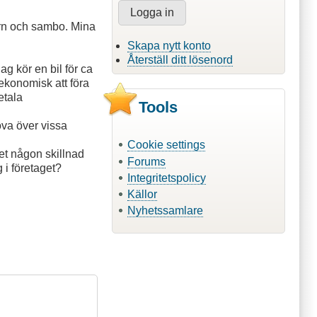
arn och sambo. Mina
Skapa nytt konto
Återställ ditt lösenord
ag kör en bil för ca
 ekonomisk att föra
etala
Tools
ova över vissa
Cookie settings
det någon skillnad
Forums
 i företaget?
Integritetspolicy
Källor
Nyhetssamlare