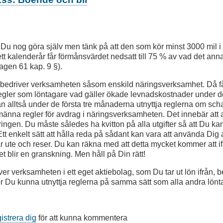
 Du nog göra själv men tänk på att den som kör minst 3000 mil i
tt kalenderår får förmånsvärdet nedsatt till 75 % av vad det anna
agen 61 kap. 9 §).
u bedriver verksamheten såsom enskild näringsverksamhet. Då få
egler som löntagare vad gäller ökade levnadskostnader under de
 alltså under de första tre månaderna utnyttja reglerna om sc
lmänna regler för avdrag i näringsverksamheten. Det innebär att
ringen. Du måste således ha kvitton på alla utgifter så att Du ka
Ett enkelt sätt att hålla reda på sådant kan vara att använda Dig a
r ute och reser. Du kan räkna med att detta mycket kommer att i
t blir en granskning. Men håll på Din rätt!
iver verksamheten i ett eget aktiebolag, som Du tar ut lön ifrån,
ör Du kunna utnyttja reglerna på samma sätt som alla andra lönt
gistrera dig
för att kunna kommentera