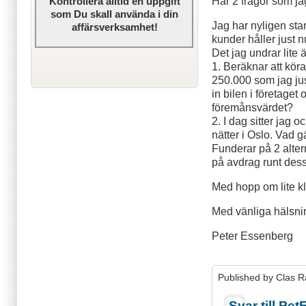
Har 2 frågor som ja
Kontrollera alltid en uppgift
som Du skall använda i din
Jag har nyligen sta
affärsverksamhet!
kunder håller just n
Det jag undrar lite ä
1. Beräknar att köra
250.000 som jag just
in bilen i företaget
föremånsvärdet?
2. I dag sitter jag
nätter i Oslo. Vad g
Funderar på 2 altern
på avdrag runt dess
Med hopp om lite kl
Med vänliga hälsni
Peter Essenberg
Published by
Clas R
Svar till Pe