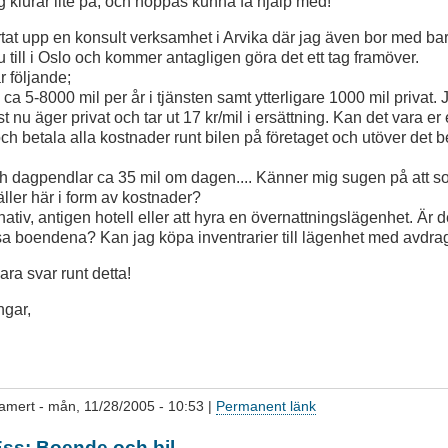
g klurar lite på, och hoppas kunna få hjälp med!
rtat upp en konsult verksamhet i Arvika där jag även bor med b
u till i Oslo och kommer antagligen göra det ett tag framöver.
r följande;
 ca 5-8000 mil per år i tjänsten samt ytterligare 1000 mil privat. J
 nu äger privat och tar ut 17 kr/mil i ersättning. Kan det vara er
 och betala alla kostnader runt bilen på företaget och utöver det b
 och dagpendlar ca 35 mil om dagen.... Känner mig sugen på att s
äller här i form av kostnader?
ativ, antigen hotell eller att hyra en övernattningslägenhet. Är 
a boendena? Kan jag köpa inventrarier till lägenhet med avdrag
ara svar runt detta!
ngar,
amert
- mån, 11/28/2005 - 10:53 |
Permanent länk
tEss: Boende och bil