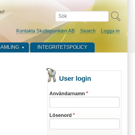
er!
Sök
Kontakta Skattepunkten AB
Search
Logga in
AMLING
INTEGRITETSPOLICY
User login
Användarnamn
Lösenord