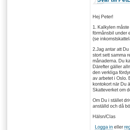
Hej Peter!
1. Kalkylen måste
förmånsbil under e
(se inkomstskattel
2.Jag antar att D
stort sett samma r
månaderna. Du kan
Därefter gäller al
den verkliga fördy
av arbetet i Oslo. 
kontokort när Du ä
Skatteverket om de
Om Du i stället dr
anställd och då b
Hälsn/Clas
Logga in
eller
re