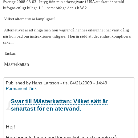
Sverige 2008-08-03. Intyg från min arbetsgivare i USA att skatt är betald
bifogas enligt bilaga 1." – samt bifoga den s k W-2.
Vilket alternativ är lämpligast?
Alternativet är att ringa men hon vägrar då hennes erfarenhet har varit dålig
när hon bad om instruktioner tidigare. Hon är rädd att det endast komplicerar
saken.
Tackar.
Mästerkattan
Published by
Hans Larsson
- tis, 04/21/2009 - 14:49 |
Permanent länk
Svar till Mästerkattan: Vilket sätt är
smartast för en återvänd.
Hej!
Hon bör inte lägga ned för mycket tid och arbete på