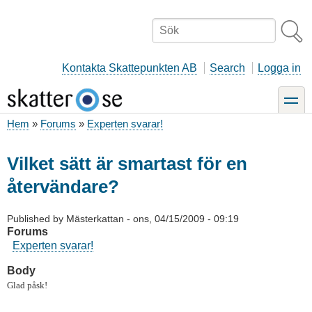
Hoppa
till
Sök
huvudinnehåll
Kontakta Skattepunkten AB
Search
Logga in
toggle
Hem
Forums
Experten svarar!
Länkstig
Vilket sätt är smartast för en
återvändare?
Published by
Mästerkattan
-
ons, 04/15/2009 - 09:19
Forums
Experten svarar!
Body
Glad påsk!