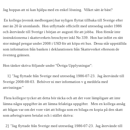
Jag hoppas att ni kan hjälpa med en enkel lösning.
Vilket sätt är bäst?
En kollega (svensk medborgare) har nyligen flyttat tillbaka till Sverige efter
mer än 20 år utomlands.
Hon utflyttade officiellt med utresedag under 1986
och återvände till Sverige i början av augusti för att jobba.
Hon förstår inte
instruktionerna i skatteverkets broschyrer inkl No 339.
Hon har infört en rätt
stor mängd pengar under 2008 i USD för att köpa ett hus.
Dessa står uppställda
som information från banken i deklarationen från Skatteverket eftersom de
översteg gränsen.
Hon tänker skriva följande under "Övriga Upplysningar":
1]
"Jag flyttade från Sverige med utresedag 1986-07-23. Jag återvände till
Sverige 2008-08-03. Behöver ni mer information v g meddela med
anvisningar."
Flera kollegor tycker att detta bör räcka och att det vore lämpligare att inte
lämna några uppgifter än att lämna felaktiga uppgifter. Men en kollega ansåg
att frågan var om det vore värt att bifoga som en bilaga en kopia på den skatt
som arbetsgivaren betalat och i stället skriva:
2] "Jag flyttade från Sverige med utresedag 1986-07-23. Jag återvände till