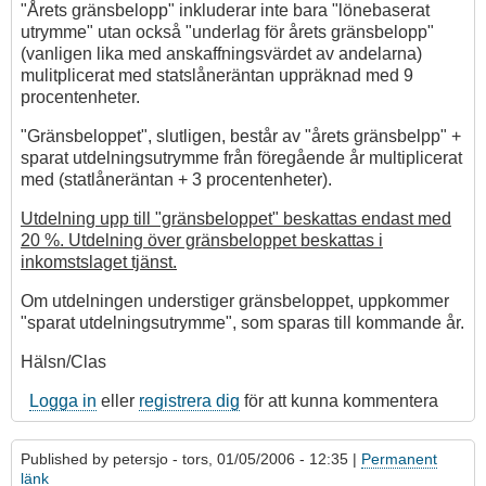
"Årets gränsbelopp" inkluderar inte bara "lönebaserat
utrymme" utan också "underlag för årets gränsbelopp"
(vanligen lika med anskaffningsvärdet av andelarna)
mulitplicerat med statslåneräntan uppräknad med 9
procentenheter.
"Gränsbeloppet", slutligen, består av "årets gränsbelpp" +
sparat utdelningsutrymme från föregående år multiplicerat
med (statlåneräntan + 3 procentenheter).
Utdelning upp till "gränsbeloppet" beskattas endast med
20 %. Utdelning över gränsbeloppet beskattas i
inkomstslaget tjänst.
Om utdelningen understiger gränsbeloppet, uppkommer
"sparat utdelningsutrymme", som sparas till kommande år.
Hälsn/Clas
Logga in
eller
registrera dig
för att kunna kommentera
Published by
petersjo
- tors, 01/05/2006 - 12:35 |
Permanent
länk