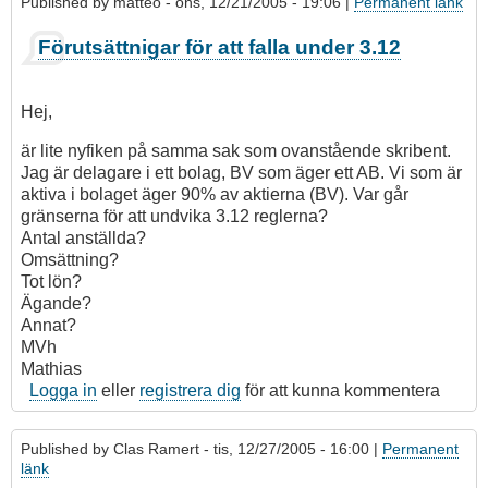
Published by
matteo
- ons, 12/21/2005 - 19:06 |
Permanent länk
Förutsättnigar för att falla under 3.12
Hej,
är lite nyfiken på samma sak som ovanstående skribent.
Jag är delagare i ett bolag, BV som äger ett AB. Vi som är
aktiva i bolaget äger 90% av aktierna (BV). Var går
gränserna för att undvika 3.12 reglerna?
Antal anställda?
Omsättning?
Tot lön?
Ägande?
Annat?
MVh
Mathias
Logga in
eller
registrera dig
för att kunna kommentera
Published by
Clas Ramert
- tis, 12/27/2005 - 16:00 |
Permanent
länk