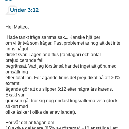
Som
Under 3:12
svar
på
Förutsättnigar
Hej Matteo,
för
att
Hade tänkt fråga samma sak... Kanske hjälper
falla
om vi är två som frågar. Fast problemet är nog att det inte
under
finns något
3.12
direkt svar. Lagen är diffus (ramlagar) och antal
av
prejudicerande fall
matteo
begränsat. Vad jag förstår så har det inget att göra med
omsättning
eller total lön. För ägande finns det prejudikat på att 30%
externt
ägande gör att du slipper 3:12 efter några års karens.
Exakt var
gränsen går tror sig nog endast tingsrätterna veta (dock
säkert med
olika åsiker i olika delar av landet).
För vår del är frågan om
10 aktiva delägare (85% av rösterna) +10 anställda i ett