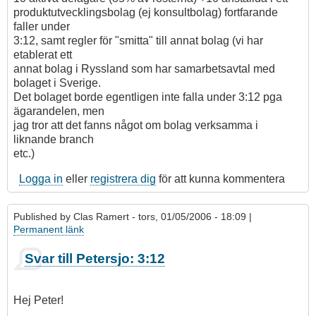
produktutvecklingsbolag (ej konsultbolag) fortfarande
faller under
3:12, samt regler för "smitta" till annat bolag (vi har
etablerat ett
annat bolag i Ryssland som har samarbetsavtal med
bolaget i Sverige.
Det bolaget borde egentligen inte falla under 3:12 pga
ägarandelen, men
jag tror att det fanns något om bolag verksamma i
liknande branch
etc.)
Logga in
eller
registrera dig
för att kunna kommentera
Published by
Clas Ramert
- tors, 01/05/2006 - 18:09 |
Permanent länk
Som
Svar till Petersjo: 3:12
svar
på
Under
Hej Peter!
3:12