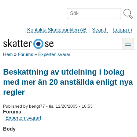
Hoppa
till
Sök
huvudinnehåll
Kontakta Skattepunkten AB
Search
Logga in
toggle
Hem
Forums
Experten svarar!
Länkstig
Beskattning av utdelning i bolag
med mer än 20 anställda enligt nya
regler
Published by
bengt77
-
tis, 12/20/2005 - 16:53
Forums
Experten svarar!
Body