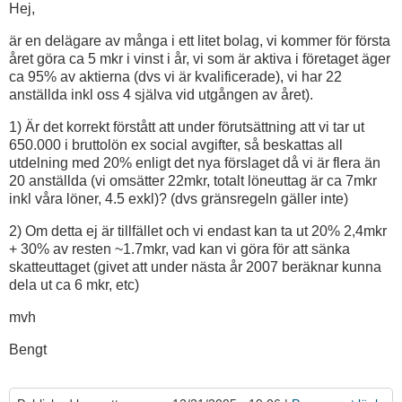
Hej,
är en delägare av många i ett litet bolag, vi kommer för första
året göra ca 5 mkr i vinst i år, vi som är aktiva i företaget äger
ca 95% av aktierna (dvs vi är kvalificerade), vi har 22
anställda inkl oss 4 själva vid utgången av året).
1) Är det korrekt förstått att under förutsättning att vi tar ut
650.000 i bruttolön ex social avgifter, så beskattas all
utdelning med 20% enligt det nya förslaget då vi är flera än
20 anställda (vi omsätter 22mkr, totalt löneuttag är ca 7mkr
inkl våra löner, 4.5 exkl)? (dvs gränsregeln gäller inte)
2) Om detta ej är tillfället och vi endast kan ta ut 20% 2,4mkr
+ 30% av resten ~1.7mkr, vad kan vi göra för att sänka
skatteuttaget (givet att under nästa år 2007 beräknar kunna
dela ut ca 6 mkr, etc)
mvh
Bengt