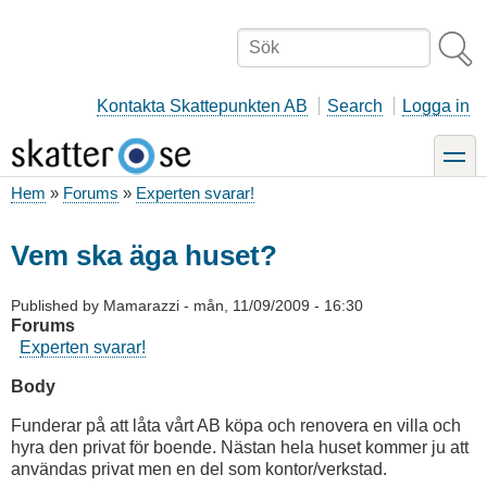
Hoppa
till
Sök
huvudinnehåll
Kontakta Skattepunkten AB
Search
Logga in
toggle
Hem
Forums
Experten svarar!
Länkstig
Vem ska äga huset?
Published by
Mamarazzi
-
mån, 11/09/2009 - 16:30
Forums
Experten svarar!
Body
Funderar på att låta vårt AB köpa och renovera en villa och
hyra den privat för boende. Nästan hela huset kommer ju att
användas privat men en del som kontor/verkstad.