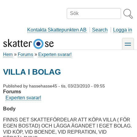
Hoppa
till
Sök
huvudinnehåll
Kontakta Skattepunkten AB
Search
Logga in
toggle
Hem
Forums
Experten svarar!
Länkstig
VILLA I BOLAG
Published by
hassehasse45
-
tis, 03/23/2010 - 09:55
Forums
Experten svarar!
Body
FINNS DET SKATTEFÖRDELAR ATT KÖPA VILLA ( FÖR
EGEN BOSTAD) OCH LÄGGA ÄGANDET I EGET BOLAG.
VID KÖP, VID BOENDE, VID REPRATION, VID