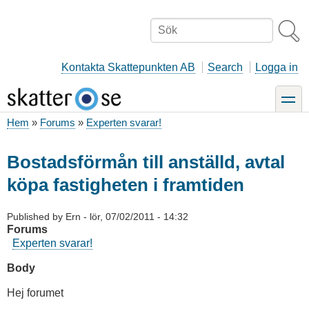
Hoppa
till
Sök
huvudinnehåll
Kontakta Skattepunkten AB
Search
Logga in
toggle
Hem
Forums
Experten svarar!
Länkstig
Bostadsförmån till anställd, avtal
köpa fastigheten i framtiden
Published by
Ern
-
lör, 07/02/2011 - 14:32
Forums
Experten svarar!
Body
Hej forumet