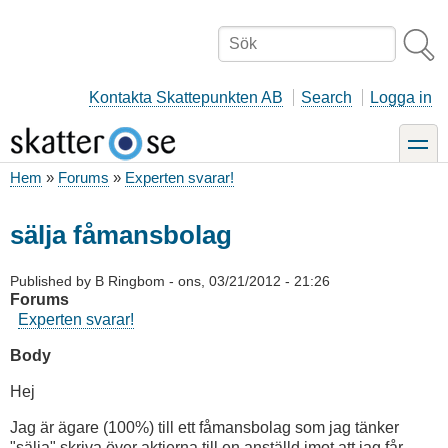
Hoppa
till
Sök
huvudinnehåll
Kontakta Skattepunkten AB
Search
Logga in
toggle
Hem
Forums
Experten svarar!
Länkstig
sälja fåmansbolag
Published by
B Ringbom
-
ons, 03/21/2012 - 21:26
Forums
Experten svarar!
Body
Hej
Jag är ägare (100%) till ett fåmansbolag som jag tänker
"sälja" skriva över aktierna till en anställd imot att jag får