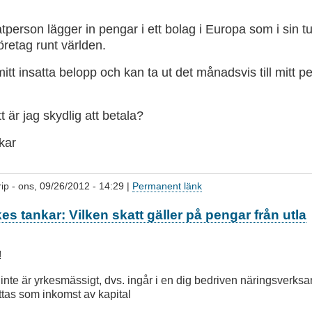
person lägger in pengar i ett bolag i Europa som i sin tu
 företag runt världen.
mitt insatta belopp och kan ta ut det månadsvis till mitt p
t är jag skydlig att betala?
kar
ip
- ons, 09/26/2012 - 14:29 |
Permanent länk
kes tankar: Vilken skatt gäller på pengar från utla
!
 inte är yrkesmässigt, dvs. ingår i en dig bedriven näringsverks
ttas som inkomst av kapital