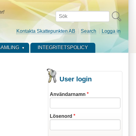
er!
Sök
Kontakta Skattepunkten AB
Search
Logga in
AMLING
INTEGRITETSPOLICY
User login
Användarnamn
Lösenord