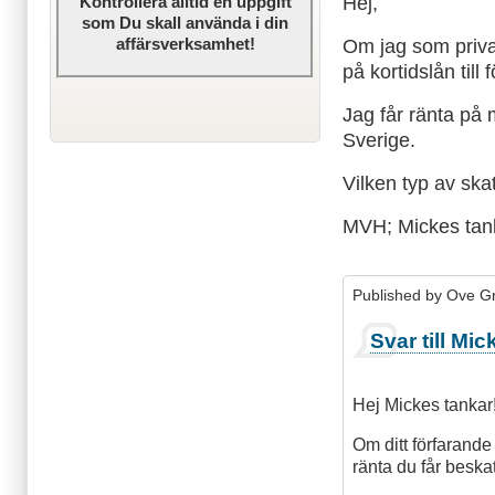
Hej,
Kontrollera alltid en uppgift
som Du skall använda i din
affärsverksamhet!
Om jag som privat
på kortidslån till
Jag får ränta på 
Sverige.
Vilken typ av skat
MVH; Mickes tan
Published by
Ove Gr
Svar till Mic
Hej Mickes tankar
Om ditt förfarande
ränta du får beska