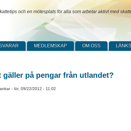
attetips och en mötesplats för alla som arbetar aktivt med skatt
SVARAR
MEDLEMSKAP
OM OSS
LÄNKS
t gäller på pengar från utlandet?
tankar
-
lör, 09/22/2012 - 11:02