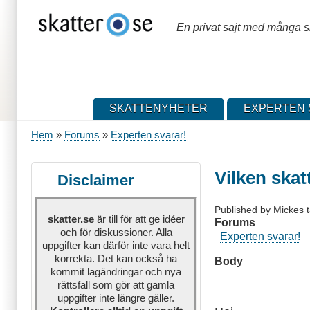
Hoppa
till
En privat sajt med många sk
huvudinnehåll
SKATTENYHETER
EXPERTEN 
Hem
Forums
Experten svarar!
Länkstig
Vilken skat
Disclaimer
Published by
Mickes 
skatter.se
är till för att ge idéer
Forums
och för diskussioner. Alla
Experten svarar!
uppgifter kan därför inte vara helt
korrekta. Det kan också ha
Body
kommit lagändringar och nya
rättsfall som gör att gamla
uppgifter inte längre gäller.