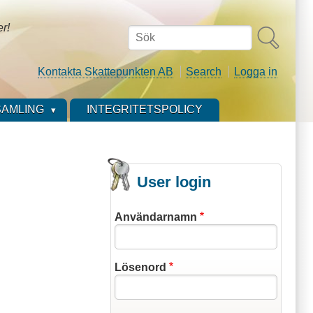
er!
Sök
Kontakta Skattepunkten AB
Search
Logga in
AMLING
INTEGRITETSPOLICY
User login
Användarnamn
Lösenord