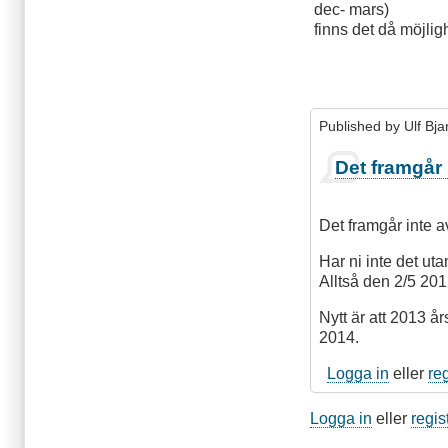
dec- mars)
finns det då möjli
Published by
Ulf Bj
Det framgår 
Det framgår inte a
Har ni inte det u
Alltså den 2/5 201
Nytt är att 2013 å
2014.
Logga in
eller
re
Logga in
eller
regis