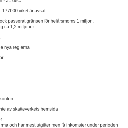
n - 31 dec.
 177000 viket är avsatt
dock passerat gränsen för helårsmoms 1 miljon.
g ca 1,2 miljoner
.
e nya reglerna
ör
 konton
inte av skatteverkets hemsida
er
firma och har mest utgifter men få inkomster under perioden