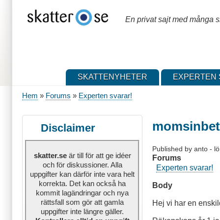
Hoppa
till
En privat sajt med många sk
huvudinnehåll
SKATTENYHETER
EXPERTEN 
Hem
Forums
Experten svarar!
Länkstig
momsinbeta
Disclaimer
Published by
anto
-
l
skatter.se
är till för att ge idéer
Forums
och för diskussioner. Alla
Experten svarar!
uppgifter kan därför inte vara helt
korrekta. Det kan också ha
Body
kommit lagändringar och nya
rättsfall som gör att gamla
Hej vi har en enski
uppgifter inte längre gäller.