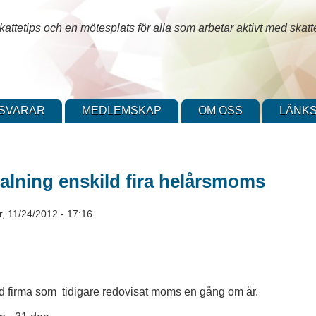
attetips och en mötesplats för alla som arbetar aktivt med skatt
SVARAR
MEDLEMSKAP
OM OSS
LÄNKS
lning enskild fira helårsmoms
ör, 11/24/2012 - 17:16
ld firma som tidigare redovisat moms en gång om år.