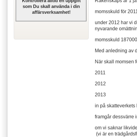
Räkenskaps år 1 ja
Kontrollera alltid en uppgift
som Du skall använda i din
momsskuld för 2011
affärsverksamhet!
under 2012 har vi 
nyvarande omättnin
momsskuld 187000
Med anledning av d
När skall momsen f
2011
2012
2013
in på skatteverkets
framgår dessvärre 
om vi saknar likvid
(vi är en trädgårds