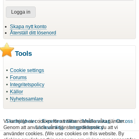
Skapa nytt konto
Återställ ditt lösenord
Tools
Cookie settings
Forums
Integritetspolicy
Källor
Nyhetssamlare
Vi tar hjälp av cookies för att tillhandahålla våra tjänster.
Skattenyheter
Experten svarar
Medlemskap
Om oss
Genom att använda våra tjänster godkänner du att vi
Länksamling
Integritetspolicy
använder cookies. (We use cookies on this website. By