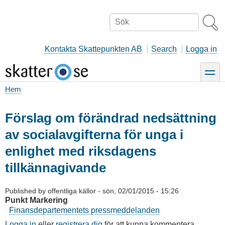
Hoppa
till
Sök
huvudinnehåll
Kontakta Skattepunkten AB
Search
Logga in
toggle
Hem
Länkstig
Förslag om förändrad nedsättning
av socialavgifterna för unga i
enlighet med riksdagens
tillkännagivande
Published by
offentliga källor
-
sön, 02/01/2015 - 15:26
Punkt Markering
Finansdepartementets pressmeddelanden
Logga in
eller
registrera dig
för att kunna kommentera