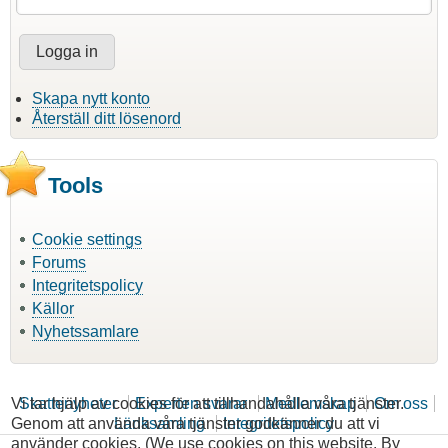
Skapa nytt konto
Återställ ditt lösenord
Tools
Cookie settings
Forums
Integritetspolicy
Källor
Nyhetssamlare
Vi tar hjälp av cookies för att tillhandahålla våra tjänster.
Skattenyheter
Experten svarar
Medlemskap
Om oss
Genom att använda våra tjänster godkänner du att vi
Länksamling
Integritetspolicy
använder cookies. (We use cookies on this website. By