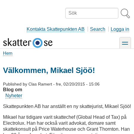
Hoppa
till
Sök
huvudinnehåll
Kontakta Skattepunkten AB
Search
Logga in
toggle
Hem
Länkstig
Välkommen, Mikael Sjöö!
Published by
Clas Ramert
-
fre, 02/20/2015 - 15:06
Blog om
Nyheter
Skattepunkten AB har anställt en ny skattejurist, Mikael Sjöö!
Mikael har tidigare varit skattechef (Global Head of Tax) på
Electrolux. Han har också varit advokat, domare samt
skattekonsult på Price Waterhouse och Grant Thornton. Han