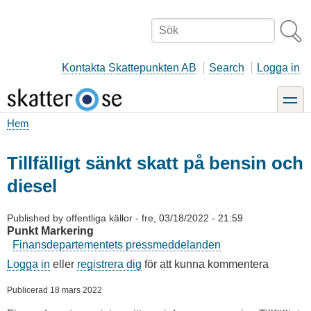
Hoppa
till
Sök
huvudinnehåll
Kontakta Skattepunkten AB
Search
Logga in
toggle
Hem
Länkstig
Tillfälligt sänkt skatt på bensin och
diesel
Published by
offentliga källor
-
fre, 03/18/2022 - 21:59
Punkt Markering
Finansdepartementets pressmeddelanden
Logga in
eller
registrera dig
för att kunna kommentera
Publicerad 18 mars 2022