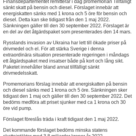
Finansdepartementet remitterar i dag promemorian Tillfälligt
sänkt skatt på bensin och diesel. Förslaget innebär att
energiskatten sänks med 1 krona och 5 öre för bensin och
diesel. Detta kan ske tidigast från den 1 maj 2022.
Sänkningen gäller till den 30 september 2022. Förslaget är
en del av det åtgärdspaket som presenterades den 14 mars.
Rysslands invasion av Ukraina har lett till ökade priser på
drivmedel och el. För att stärka Sverige i denna
extraordinära situation presenterade regeringen i måndags
ett åtgärdspaket med insatser både på kort och lång sikt.
Paketet innehåller bland annat tillfälligt sänkt
drivmedelsskatt.
Promemorians förslag innebär att energiskatten på bensin
och diesel sänks med 1 krona och 5 öre. Sänkningen sker
tidigast den 1 maj och gäller till den 30 september 2022. Det
bedöms medföra att priset sjunker med ca 1 krona och 30
öre vid pump.
Förslaget föreslås träda i kraft tidigast den 1 maj 2022.
Det kommande förslaget bedöms minska statens