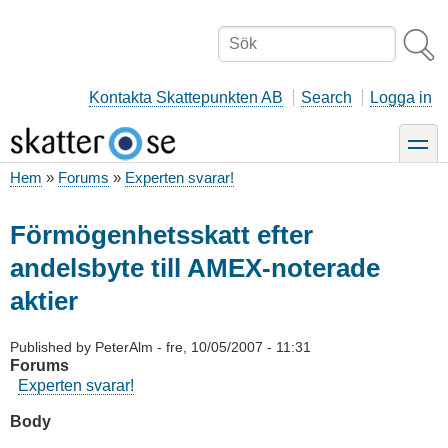
Hoppa
till
Sök
huvudinnehåll
Kontakta Skattepunkten AB
Search
Logga in
toggle
Hem
Forums
Experten svarar!
Länkstig
Förmögenhetsskatt efter
andelsbyte till AMEX-noterade
aktier
Published by
PeterAlm
-
fre, 10/05/2007 - 11:31
Forums
Experten svarar!
Body