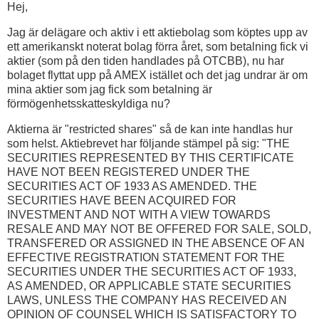
Hej,
Jag är delägare och aktiv i ett aktiebolag som köptes upp av
ett amerikanskt noterat bolag förra året, som betalning fick vi
aktier (som på den tiden handlades på OTCBB), nu har
bolaget flyttat upp på AMEX istället och det jag undrar är om
mina aktier som jag fick som betalning är
förmögenhetsskatteskyldiga nu?
Aktierna är "restricted shares" så de kan inte handlas hur
som helst. Aktiebrevet har följande stämpel på sig: "THE
SECURITIES REPRESENTED BY THIS CERTIFICATE
HAVE NOT BEEN REGISTERED UNDER THE
SECURITIES ACT OF 1933 AS AMENDED. THE
SECURITIES HAVE BEEN ACQUIRED FOR
INVESTMENT AND NOT WITH A VIEW TOWARDS
RESALE AND MAY NOT BE OFFERED FOR SALE, SOLD,
TRANSFERED OR ASSIGNED IN THE ABSENCE OF AN
EFFECTIVE REGISTRATION STATEMENT FOR THE
SECURITIES UNDER THE SECURITIES ACT OF 1933,
AS AMENDED, OR APPLICABLE STATE SECURITIES
LAWS, UNLESS THE COMPANY HAS RECEIVED AN
OPINION OF COUNSEL WHICH IS SATISFACTORY TO