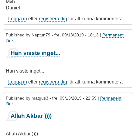
Mvh
Daniel
Logga in
eller
registrera dig
för att kunna kommentera
Published by
Neptun79
- fre, 09/13/2019 - 18:13 |
Permanent
länk
Som
Han visste inget...
svar
på
Fråga
Han visste inget...
Rakhmat
Akilov
Logga in
eller
registrera dig
för att kunna kommentera
)))))
av
Published by
matgus3
- fre, 09/13/2019 - 22:59 |
Permanent
matgus3
länk
Allah Akbar ))))
Allah Akbar ))))