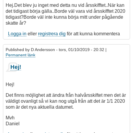
Hej!
Hej.Det blev ju inget med detta nu vid årsskifftet..När kan
av
det tidigast börja gälla..Borde väl vara vid årsskifftet 2020
D
tidigast?Borde väl inte kunna börja mitt under pågående
Andersson
skatte år?
Logga in
eller
registrera dig
för att kunna kommentera
Published by
D Andersson
- tors, 01/10/2019 - 20:32 |
Permanent länk
Hej!
Hej!
Det finns möjlighet att ändra från halvårsskiftet men det är
väldigt ovanligt så vi kan nog utgå från att det är 1/1 2020
som är det nya aktuella datumet.
Mvh
Daniel