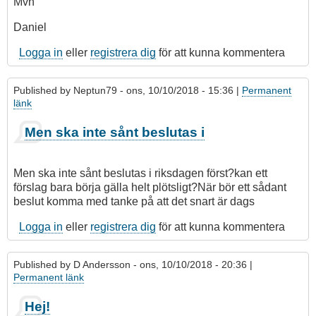
Mvh
Daniel
Logga in
eller
registrera dig
för att kunna kommentera
Published by
Neptun79
- ons, 10/10/2018 - 15:36 |
Permanent
länk
Som
Men ska inte sånt beslutas i
svar
på
Hej!
Men ska inte sånt beslutas i riksdagen först?kan ett
av
förslag bara börja gälla helt plötsligt?När bör ett sådant
D
beslut komma med tanke på att det snart är dags
Andersson
Logga in
eller
registrera dig
för att kunna kommentera
Published by
D Andersson
- ons, 10/10/2018 - 20:36 |
Permanent länk
Hej!