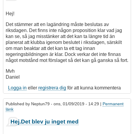
Hej!
Det stämmer att en lagändring måste beslutas av
riksdagen. Det finns inte någon proposition klar vad jag
kan se, så jag misstänker att det kan ta längre tid än
planerat att klubba igenom beslutet i riksdagen, särskilt
om man beaktar att det kan ta ett tag innan
regeringsbildningen är klar. Dock verkar det inte finnas
något motstånd mot förslaget så det kan gå ganska så fort.
Mvh
Daniel
Logga in
eller
registrera dig
för att kunna kommentera
Published by
Neptun79
- ons, 01/09/2019 - 14:29 |
Permanent
länk
Som
Hej.Det blev ju inget med
svar
på