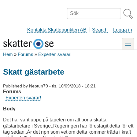
Hoppa
till
Sök
huvudinnehåll
Kontakta Skattepunkten AB
Search
Logga in
toggle
Hem
Forums
Experten svarar!
Länkstig
Skatt gästarbete
Published by
Neptun79
-
tis, 10/09/2018 - 18:21
Forums
Experten svarar!
Body
Det har varit uppe på tapeten om att börja skatta
gästarbetare i Sverige..Regeringen har föreslagit detta för ett
tag sedan..Är det npn som vet om detta kommer träda i kraft