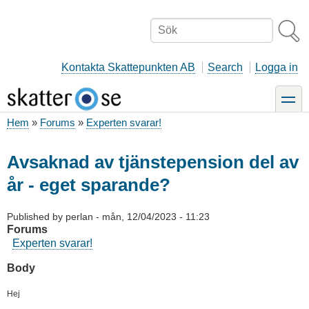
Hoppa
till
Sök
huvudinnehåll
Kontakta Skattepunkten AB
Search
Logga in
toggle
Hem
Forums
Experten svarar!
Länkstig
Avsaknad av tjänstepension del av
år - eget sparande?
Published by
perlan
-
mån, 12/04/2023 - 11:23
Forums
Experten svarar!
Body
Hej