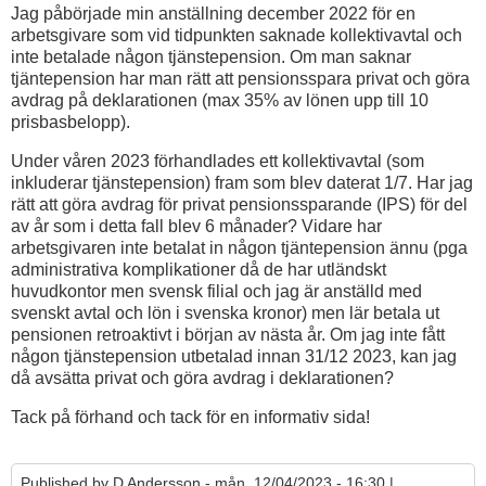
Jag påbörjade min anställning december 2022 för en
arbetsgivare som vid tidpunkten saknade kollektivavtal och
inte betalade någon tjänstepension. Om man saknar
tjäntepension har man rätt att pensionsspara privat och göra
avdrag på deklarationen (max 35% av lönen upp till 10
prisbasbelopp).
Under våren 2023 förhandlades ett kollektivavtal (som
inkluderar tjänstepension) fram som blev daterat 1/7. Har jag
rätt att göra avdrag för privat pensionssparande (IPS) för del
av år som i detta fall blev 6 månader? Vidare har
arbetsgivaren inte betalat in någon tjäntepension ännu (pga
administrativa komplikationer då de har utländskt
huvudkontor men svensk filial och jag är anställd med
svenskt avtal och lön i svenska kronor) men lär betala ut
pensionen retroaktivt i början av nästa år. Om jag inte fått
någon tjänstepension utbetalad innan 31/12 2023, kan jag
då avsätta privat och göra avdrag i deklarationen?
Tack på förhand och tack för en informativ sida!
Published by
D Andersson
- mån, 12/04/2023 - 16:30 |