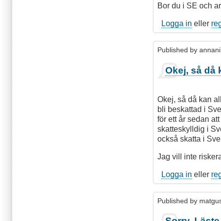
Bor du i SE och a
Logga in
eller
re
Published by
annani
Okej, så då 
Okej, så då kan allt
bli beskattad i Sve
för ett år sedan a
skatteskylldig i Sv
också skatta i Sve
Jag vill inte risker
Logga in
eller
re
Published by
matgu
Sorry. Läste