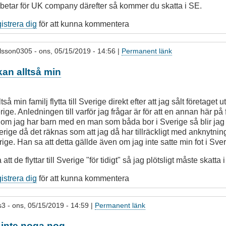
rbetar för UK company därefter så kommer du skatta i SE.
gistrera dig
för att kunna kommentera
lsson0305
- ons, 05/15/2019 - 14:56 |
Permanent länk
kan alltså min
så min familj flytta till Sverige direkt efter att jag sålt företaget 
rige. Anledningen till varför jag frågar är för att en annan här på 
tt om jag har barn med en man som båda bor i Sverige så blir jag
erige då det räknas som att jag då har tillräckligt med anknytning 
rige. Han sa att detta gällde även om jag inte satte min fot i Sver
a att de flyttar till Sverige "för tidigt" så jag plötsligt måste skatta 
gistrera dig
för att kunna kommentera
s3
- ons, 05/15/2019 - 14:59 |
Permanent länk
 inte noga nog.