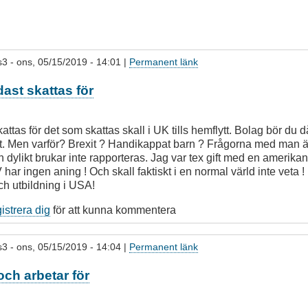
s3
- ons, 05/15/2019 - 14:01 |
Permanent länk
ast skattas för
ttas för det som skattas skall i UK tills hemflytt. Bolag bör du då
lytt. Men varför? Brexit ? Handikappat barn ? Frågorna med man 
dylikt brukar inte rapporteras. Jag var tex gift med en amerika
 har ingen aning ! Och skall faktiskt i en normal värld inte veta 
ch utbildning i USA!
gistrera dig
för att kunna kommentera
s3
- ons, 05/15/2019 - 14:04 |
Permanent länk
och arbetar för