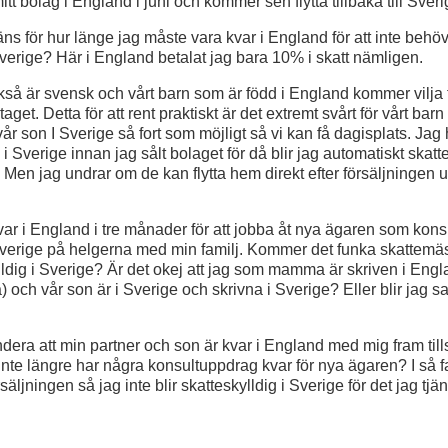
t bolag i England i juni och kommer sen flytta tillbaka till Sveri
ns för hur länge jag måste vara kvar i England för att inte behöv
 Sverige? Här i England betalat jag bara 10% i skatt nämligen.
så är svensk och vårt barn som är född i England kommer vilja f
retaget. Detta för att rent praktiskt är det extremt svårt för vårt bar
 vår son I Sverige så fort som möjligt så vi kan få dagisplats. Jag h
a i Sverige innan jag sålt bolaget för då blir jag automatiskt skatt
r. Men jag undrar om de kan flytta hem direkt efter försäljningen 
r i England i tre månader för att jobba åt nya ägaren som kons
 Sverige på helgerna med min familj. Kommer det funka skattemä
ylldig i Sverige? Är det okej att jag som mamma är skriven i Eng
ta) och vår son är i Sverige och skrivna i Sverige? Eller blir jag sa
era att min partner och son är kvar i England med mig fram tills 
inte längre har några konsultuppdrag kvar för nya ägaren? I så f
rsäljningen så jag inte blir skatteskylldig i Sverige för det jag tj