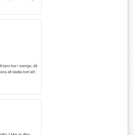
itt barn bor i sverige, då
era att skatta bort allt
tta ! He is the