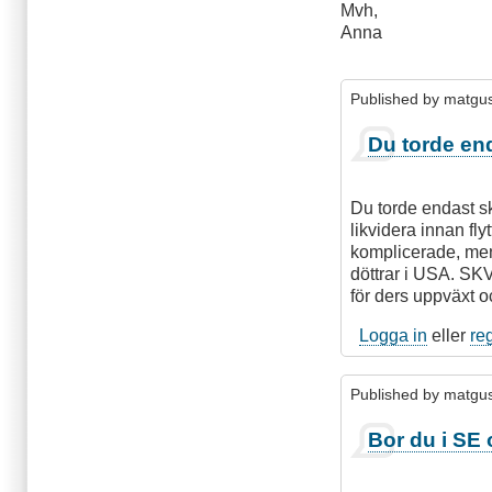
Mvh,
Anna
Published by
matgu
Du torde end
Du torde endast ska
likvidera innan f
komplicerade, men 
döttrar i USA. SKV
för ders uppväxt o
Logga in
eller
re
Published by
matgu
Bor du i SE 