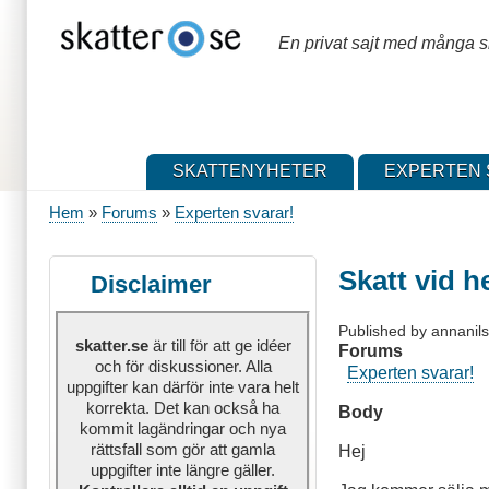
Hoppa
till
En privat sajt med många sk
huvudinnehåll
SKATTENYHETER
EXPERTEN 
Hem
Forums
Experten svarar!
Länkstig
Skatt vid h
Disclaimer
Published by
annanil
skatter.se
är till för att ge idéer
Forums
och för diskussioner. Alla
Experten svarar!
uppgifter kan därför inte vara helt
korrekta. Det kan också ha
Body
kommit lagändringar och nya
rättsfall som gör att gamla
Hej
uppgifter inte längre gäller.