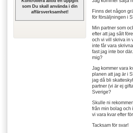
Jag kommer sälja mit
Kontrollera alltid en uppgift
som Du skall använda i din
Finns det någon grä
affärsverksamhet!
för försäljningen i
Min partner som ock
efter att jag sålt fö
och vi vill skriva in
inte får vara skrivn
fast jag inte bor dä
mig?
Jag kommer vara kva
planen att jag är i
jag då bli skattesk
partner (vi är ej gif
Sverige?
Skulle ni rekommend
från min bolag och 
vi vara kvar efter fö
Tacksam för svar!