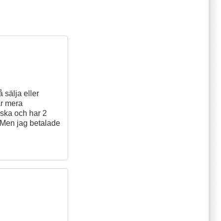
 sälja eller
är mera
nska och har 2
! Men jag betalade