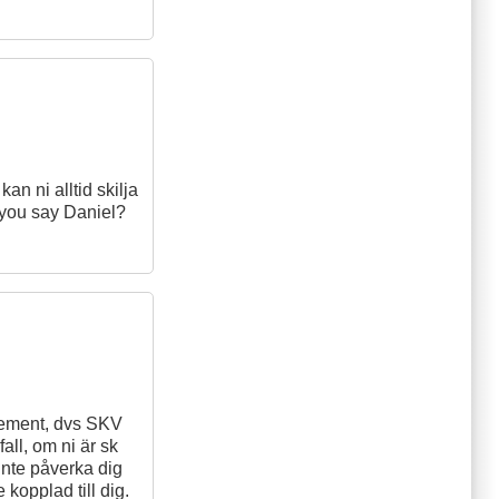
an ni alltid skilja
o you say Daniel?
element, dvs SKV
all, om ni är sk
 inte påverka dig
kopplad till dig.