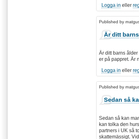
Logga in
eller
re
Published by
matgu
Är ditt barn
Är ditt barns ålder
er på pappret. Är 
Logga in
eller
re
Published by
matgu
Sedan så ka
Sedan så kan man 
kan tolka den hurso
partners i UK så to
skattemässigt. Vid