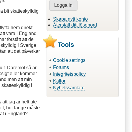
ge.
a bli skatteskylldig
Skapa nytt konto
Återställ ditt lösenord
lytta hem direkt
n att vara i England
ar förstått att de
Tools
eskylldig i Sverige
utan att det påverkar
Cookie settings
Forums
ult. Däremot så är
ssigt eller kommer
Integritetspolicy
land men att min
Källor
 skatteskylldig i
Nyhetssamlare
att jag är helt ute
all, hur länge måste
änat i England?