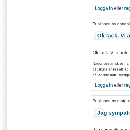
Logga in
eller
re
Published by
annani
Ok tack. Vi ä
Ok tack. Vi är inte
N
ågon annan skrev här för
det skulle anses att jag 
då jag inte bott i sverig
Logga in
eller
re
Published by
matgu
Jag sympati
Jag sympatiserar. 