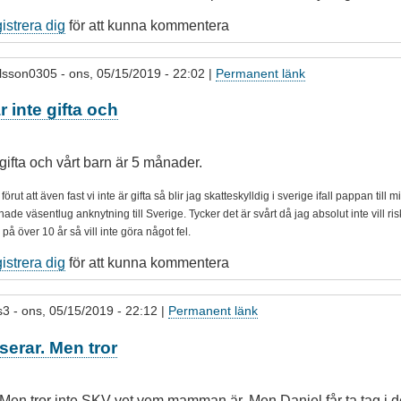
gistrera dig
för att kunna kommentera
lsson0305
- ons, 05/15/2019 - 22:02 |
Permanent länk
r inte gifta och
 gifta och vårt barn är 5 månader.
ut att även fast vi inte är gifta så blir jag skatteskylldig i sverige ifall pappan till m
hade väsentlug anknytning till Sverige. Tycker det är svårt då jag absolut inte vill risk
e på över 10 år så vill inte göra något fel.
gistrera dig
för att kunna kommentera
s3
- ons, 05/15/2019 - 22:12 |
Permanent länk
serar. Men tror
Men tror inte SKV vet vem mamman är. Men Daniel får ta tag i de