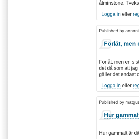
åtminstone. Tveks
Logga in
eller
re
Published by
annani
Förlåt, men 
Förlåt, men en sis
det då som att jag 
gäller det endast 
Logga in
eller
re
Published by
matgu
Hur gammalt 
Hur gammalt är ditt