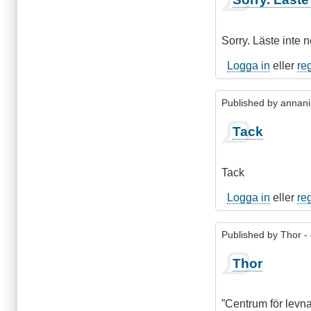
Sorry. Läste inte
Logga in
eller
re
Published by
annani
Som
Tack
svar
på
Sorry.
Tack
Läste
inte
Logga in
eller
re
noga
nog.
Published by
Thor
- 
av
matgus3
Thor
”Centrum för levn