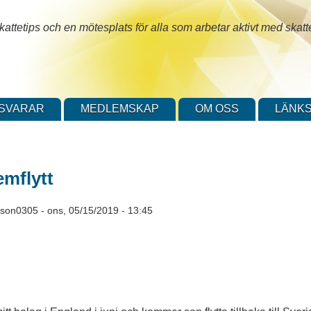
attetips och en mötesplats för alla som arbetar aktivt med skatt
SVARAR
MEDLEMSKAP
OM OSS
LÄNKS
emflytt
sson0305
-
ons, 05/15/2019 - 13:45