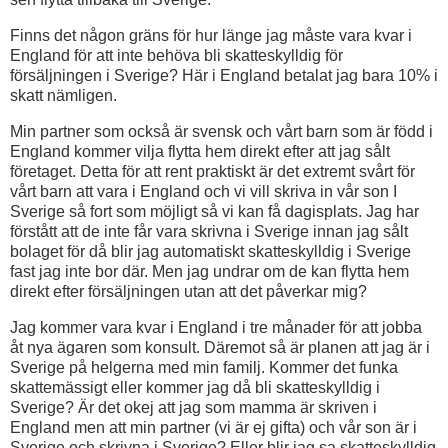
Finns det någon gräns för hur länge jag måste vara kvar i
England för att inte behöva bli skatteskylldig för
försäljningen i Sverige? Här i England betalat jag bara 10% i
skatt nämligen.
Min partner som också är svensk och vårt barn som är född i
England kommer vilja flytta hem direkt efter att jag sålt
företaget. Detta för att rent praktiskt är det extremt svårt för
vårt barn att vara i England och vi vill skriva in vår son I
Sverige så fort som möjligt så vi kan få dagisplats. Jag har
förstått att de inte får vara skrivna i Sverige innan jag sålt
bolaget för då blir jag automatiskt skatteskylldig i Sverige
fast jag inte bor där. Men jag undrar om de kan flytta hem
direkt efter försäljningen utan att det påverkar mig?
Jag kommer vara kvar i England i tre månader för att jobba
åt nya ägaren som konsult. Däremot så är planen att jag är i
Sverige på helgerna med min familj. Kommer det funka
skattemässigt eller kommer jag då bli skatteskylldig i
Sverige? Är det okej att jag som mamma är skriven i
England men att min partner (vi är ej gifta) och vår son är i
Sverige och skrivna i Sverige? Eller blir jag sa skatteskylldig