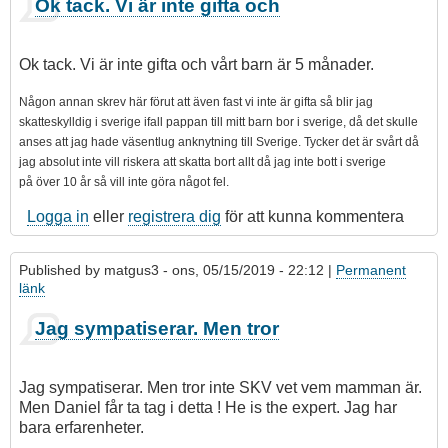
Ok tack. Vi är inte gifta och
Ok tack. Vi är inte gifta och vårt barn är 5 månader.
N
ågon annan skrev här förut att även fast vi inte är gifta så blir jag
skatteskylldig i sverige ifall pappan till mitt barn bor i sverige, då det skulle
anses att jag hade väsentlug anknytning till Sverige. Tycker det är svårt då
jag absolut inte vill riskera att skatta bort allt då jag inte bott i sverige
på över 10 år så vill inte göra något fel.
Logga in
eller
registrera dig
för att kunna kommentera
Published by
matgus3
- ons, 05/15/2019 - 22:12 |
Permanent
länk
Jag sympatiserar. Men tror
Jag sympatiserar. Men tror inte SKV vet vem mamman är.
Men Daniel får ta tag i detta ! He is the expert. Jag har
bara erfarenheter.