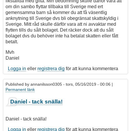
likställda med gifta. Min bedömning skulle därför vara att
om din sambo flyttar tillbaka till Sverige med ert
gemensamma barn så kommer du att få väsentlig
anknytning till Sverige dvs bli obegränsat skattskyldig i
Sverige. Mitt råd skulle därför vara att ni avvaktar med
flytten tills du sålt bolaget. Det räcker dock att du sålt
bolaget dvs du behöver inte ha betalat skatten eller fått
betalt.
Mvh
Daniel
Logga in
eller
registrera dig
för att kunna kommentera
Published by
annanilsson0305
- tors, 05/16/2019 - 00:06 |
Permanent länk
Daniel - tack snälla!
Daniel - tack snälla!
Logga in
eller
registrera dig
för att kunna kommentera