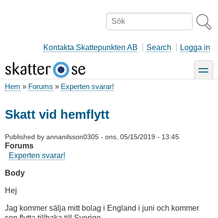
Hoppa
till
Sök
huvudinnehåll
Kontakta Skattepunkten AB
Search
Logga in
toggle
Hem
Forums
Experten svarar!
Länkstig
Skatt vid hemflytt
Published by
annanilsson0305
-
ons, 05/15/2019 - 13:45
Forums
Experten svarar!
Body
Hej
Jag kommer sälja mitt bolag i England i juni och kommer
sen flytta tillbaka till Sverige.