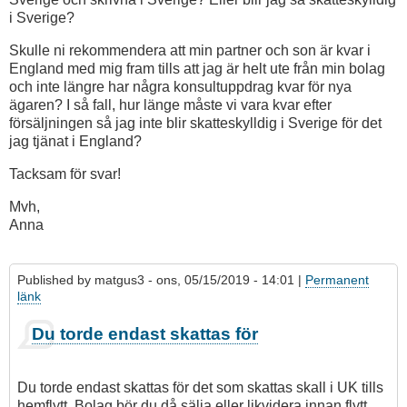
i Sverige?
Skulle ni rekommendera att min partner och son är kvar i
England med mig fram tills att jag är helt ute från min bolag
och inte längre har några konsultuppdrag kvar för nya
ägaren? I så fall, hur länge måste vi vara kvar efter
försäljningen så jag inte blir skatteskylldig i Sverige för det
jag tjänat i England?
Tacksam för svar!
Mvh,
Anna
Published by
matgus3
- ons, 05/15/2019 - 14:01 |
Permanent
länk
Du torde endast skattas för
Du torde endast skattas för det som skattas skall i UK tills
hemflytt. Bolag bör du då sälja eller likvidera innan flytt.