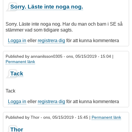
Sorry. Läste inte noga nog.
Sorry. Läste inte noga nog. Har du man och barn i SE så
stämmer vad som tidigare sagts.
Logga in
eller
registrera dig
för att kunna kommentera
Published by
annanilsson0305
- ons, 05/15/2019 - 15:04 |
Permanent länk
Som
Tack
svar
på
Sorry.
Tack
Läste
inte
Logga in
eller
registrera dig
för att kunna kommentera
noga
nog.
Published by
Thor
- ons, 05/15/2019 - 15:45 |
Permanent länk
av
matgus3
Thor