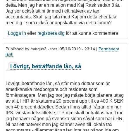
detta. Men jag har en relation med Kaj Rask sedan 3 år.
Jag ser också att ni är med i ett nätverk av tax
accountants. Skall jag tala med Kaj om detta eller tala
med dig - som också är uppskattad via detta forum?
Logga in
eller
registrera dig
för att kunna kommentera
Published by
matgus3
- tors, 05/16/2019 - 23:14 |
Permanent
länk
I övrigt, beträffande lån, så
I övrigt, beträffande lån, så står mina döttrar som är
amerikanska medborgare och residents som
förmånstagare. Men jag tror jag måste börja planera uttag
av allt. I HR är skatterna 20 procent upp till ca 400 K SEK
och 40 procent därefter. Sedan finns alltid frågan om hur
IPS, vinstandelsstiftelse, ITP mm skall betraktas här. Tror
jag behäver någon på svenska sidan såväl som här i HR.
Ni har ett nätverk men jag känner även till lokala tax
accountants - dilemmat är att jag inte har någon ide om