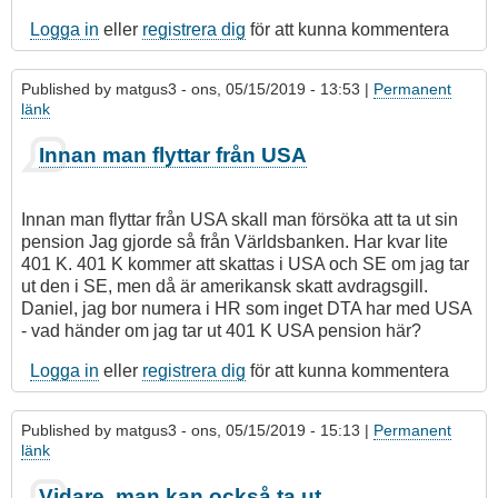
Logga in
eller
registrera dig
för att kunna kommentera
Published by
matgus3
- ons, 05/15/2019 - 13:53 |
Permanent
länk
Innan man flyttar från USA
Innan man flyttar från USA skall man försöka att ta ut sin
pension Jag gjorde så från Världsbanken. Har kvar lite
401 K. 401 K kommer att skattas i USA och SE om jag tar
ut den i SE, men då är amerikansk skatt avdragsgill.
Daniel, jag bor numera i HR som inget DTA har med USA
- vad händer om jag tar ut 401 K USA pension här?
Logga in
eller
registrera dig
för att kunna kommentera
Published by
matgus3
- ons, 05/15/2019 - 15:13 |
Permanent
länk
Vidare, man kan också ta ut