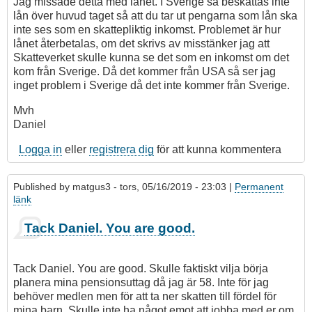
Jag missade detta med lånet. I Sverige så beskattas inte
lån över huvud taget så att du tar ut pengarna som lån ska
inte ses som en skattepliktig inkomst. Problemet är hur
lånet återbetalas, om det skrivs av misstänker jag att
Skatteverket skulle kunna se det som en inkomst om det
kom från Sverige. Då det kommer från USA så ser jag
inget problem i Sverige då det inte kommer från Sverige.
Mvh
Daniel
Logga in
eller
registrera dig
för att kunna kommentera
Published by
matgus3
- tors, 05/16/2019 - 23:03 |
Permanent
länk
Tack Daniel. You are good.
Tack Daniel. You are good. Skulle faktiskt vilja börja
planera mina pensionsuttag då jag är 58. Inte för jag
behöver medlen men för att ta ner skatten till fördel för
mina barn. Skulle inte ha något emot att jobba med er om