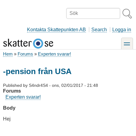
Hoppa
till
Sök
huvudinnehåll
Kontakta Skattepunkten AB
Search
Logga in
toggle
Hem
Forums
Experten svarar!
Länkstig
-pension från USA
Published by
S4ndr4S4
-
ons, 02/01/2017 - 21:48
Forums
Experten svarar!
Body
Hej