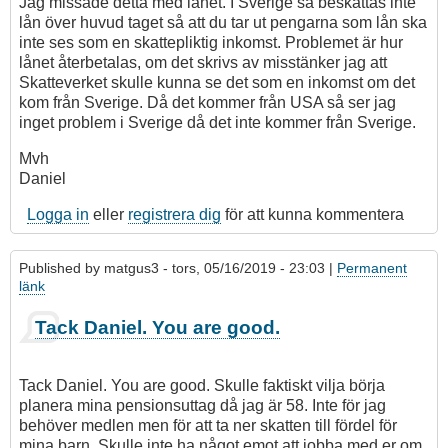
Jag missade detta med lånet. I Sverige så beskattas inte
lån över huvud taget så att du tar ut pengarna som lån ska
inte ses som en skattepliktig inkomst. Problemet är hur
lånet återbetalas, om det skrivs av misstänker jag att
Skatteverket skulle kunna se det som en inkomst om det
kom från Sverige. Då det kommer från USA så ser jag
inget problem i Sverige då det inte kommer från Sverige.
Mvh
Daniel
Logga in
eller
registrera dig
för att kunna kommentera
Published by
matgus3
- tors, 05/16/2019 - 23:03 |
Permanent
länk
Tack Daniel. You are good.
Tack Daniel. You are good. Skulle faktiskt vilja börja
planera mina pensionsuttag då jag är 58. Inte för jag
behöver medlen men för att ta ner skatten till fördel för
mina barn. Skulle inte ha något emot att jobba med er om