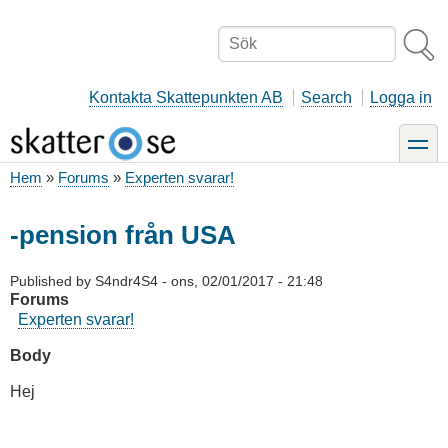
Hoppa
till
Sök
huvudinnehåll
Kontakta Skattepunkten AB
Search
Logga in
toggle
Hem
Forums
Experten svarar!
Länkstig
-pension från USA
Published by
S4ndr4S4
-
ons, 02/01/2017 - 21:48
Forums
Experten svarar!
Body
Hej