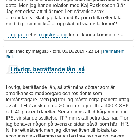
detta. Men jag har en relation med Kaj Rask sedan 3 år.
Jag ser också att ni är med i ett nätverk av tax
accountants. Skall jag tala med Kaj om detta eller tala
med dig - som också är uppskattad via detta forum?
Logga in
eller
registrera dig
för att kunna kommentera
Published by
matgus3
- tors, 05/16/2019 - 23:14 |
Permanent
länk
I övrigt, beträffande lån, så
I övrigt, beträffande lån, så står mina döttrar som är
amerikanska medborgare och residents som
förmånstagare. Men jag tror jag måste börja planera uttag
av allt. I HR är skatterna 20 procent upp till ca 400 K SEK
och 40 procent därefter. Sedan finns alltid frågan om hur
IPS, vinstandelsstiftelse, ITP mm skall betraktas här. Tror
jag behäver någon på svenska sidan såväl som här i HR.
Ni har ett nätverk men jag känner även till lokala tax
accountants - dilemmat är att jag inte har någon ide om