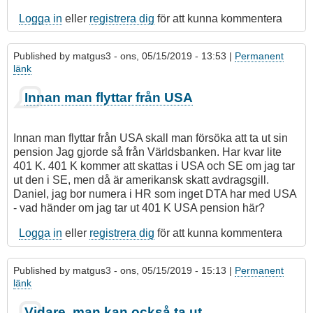
Logga in
eller
registrera dig
för att kunna kommentera
Published by
matgus3
- ons, 05/15/2019 - 13:53 |
Permanent
länk
Innan man flyttar från USA
Innan man flyttar från USA skall man försöka att ta ut sin
pension Jag gjorde så från Världsbanken. Har kvar lite
401 K. 401 K kommer att skattas i USA och SE om jag tar
ut den i SE, men då är amerikansk skatt avdragsgill.
Daniel, jag bor numera i HR som inget DTA har med USA
- vad händer om jag tar ut 401 K USA pension här?
Logga in
eller
registrera dig
för att kunna kommentera
Published by
matgus3
- ons, 05/15/2019 - 15:13 |
Permanent
länk
Vidare, man kan också ta ut