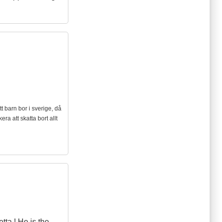
itt barn bor i sverige, då
era att skatta bort allt
tta ! He is the