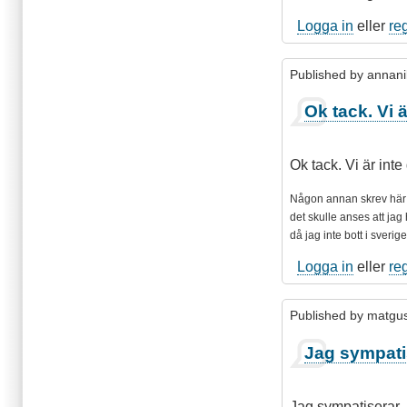
Logga in
eller
re
Published by
annani
Ok tack. Vi ä
Ok tack. Vi är inte
N
ågon annan skrev här för
det skulle anses att jag 
då jag inte bott i sverig
Logga in
eller
re
Published by
matgu
Jag sympati
Jag sympatiserar. 