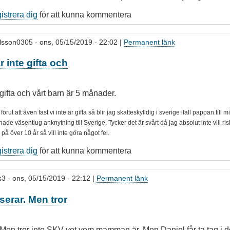
gistrera dig
för att kunna kommentera
lsson0305
- ons, 05/15/2019 - 22:02 |
Permanent länk
r inte gifta och
 gifta och vårt barn är 5 månader.
ut att även fast vi inte är gifta så blir jag skatteskylldig i sverige ifall pappan till m
hade väsentlug anknytning till Sverige. Tycker det är svårt då jag absolut inte vill risk
e på över 10 år så vill inte göra något fel.
gistrera dig
för att kunna kommentera
s3
- ons, 05/15/2019 - 22:12 |
Permanent länk
serar. Men tror
Men tror inte SKV vet vem mamman är. Men Daniel får ta tag i de