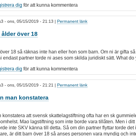
gistrera dig
för att kunna kommentera
s3
- ons, 05/15/2019 - 21:13 |
Permanent länk
s ålder över 18
 över 18 så räknas inte han eller hon som barn. Om ni är gifta så k
ni endast partner torde ni ases som skilda juridiskt sätt. What d
gistrera dig
för att kunna kommentera
s3
- ons, 05/15/2019 - 21:21 |
Permanent länk
n man konstatera
konstatera att svensk skattelagstiftning ofta har en sk gummi
mhelst. Mao lagstiftning som inte borde vara tillåten. Men i ditt f
rde inte SKV känna till detta. Så om din partner flyttar torde det
are, är ditt barn över 18 så anses personen vara myndig och inte 