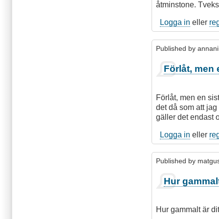
åtminstone. Tveks
Logga in
eller
re
Published by
annani
Förlåt, men 
Förlåt, men en sis
det då som att jag 
gäller det endast 
Logga in
eller
re
Published by
matgu
Hur gammalt 
Hur gammalt är ditt