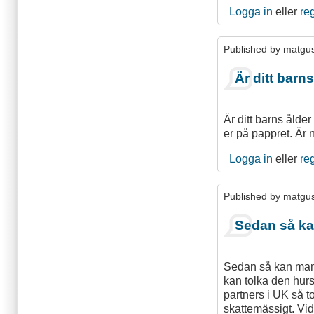
Logga in
eller
re
Published by
matgu
Är ditt barn
Är ditt barns ålder
er på pappret. Är 
Logga in
eller
re
Published by
matgu
Sedan så ka
Sedan så kan man 
kan tolka den hurso
partners i UK så to
skattemässigt. Vid