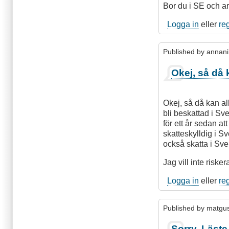
Bor du i SE och a
Logga in
eller
re
Published by
annani
Okej, så då 
Okej, så då kan allt
bli beskattad i Sve
för ett år sedan a
skatteskylldig i Sv
också skatta i Sve
Jag vill inte risker
Logga in
eller
re
Published by
matgu
Sorry. Läste