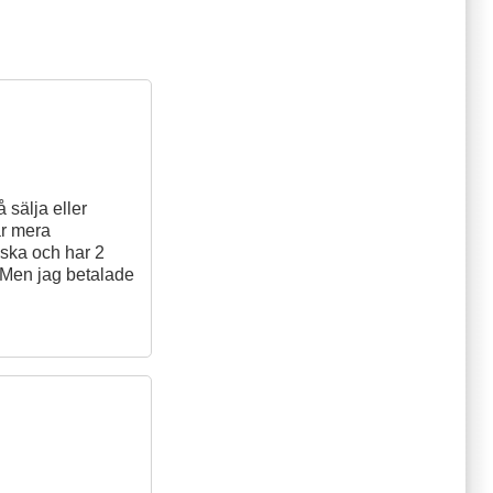
 sälja eller
är mera
nska och har 2
! Men jag betalade