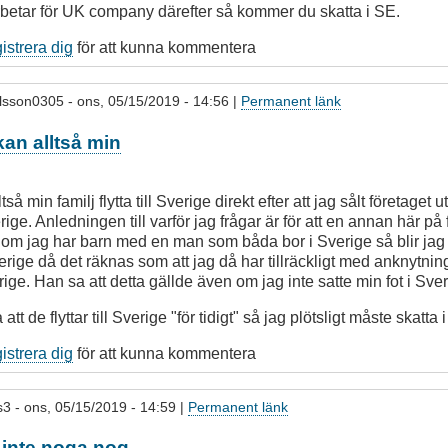
rbetar för UK company därefter så kommer du skatta i SE.
gistrera dig
för att kunna kommentera
lsson0305
- ons, 05/15/2019 - 14:56 |
Permanent länk
kan alltså min
så min familj flytta till Sverige direkt efter att jag sålt företaget 
rige. Anledningen till varför jag frågar är för att en annan här på 
tt om jag har barn med en man som båda bor i Sverige så blir jag
erige då det räknas som att jag då har tillräckligt med anknytning 
rige. Han sa att detta gällde även om jag inte satte min fot i Sver
a att de flyttar till Sverige "för tidigt" så jag plötsligt måste skatta 
gistrera dig
för att kunna kommentera
s3
- ons, 05/15/2019 - 14:59 |
Permanent länk
 inte noga nog.