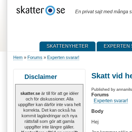
Hoppa
till
En privat sajt med många sk
huvudinnehåll
SKATTENYHETER
EXPERTEN 
Hem
Forums
Experten svarar!
Länkstig
Skatt vid h
Disclaimer
Published by
annanil
skatter.se
är till för att ge idéer
Forums
och för diskussioner. Alla
Experten svarar!
uppgifter kan därför inte vara helt
korrekta. Det kan också ha
Body
kommit lagändringar och nya
rättsfall som gör att gamla
Hej
uppgifter inte längre gäller.