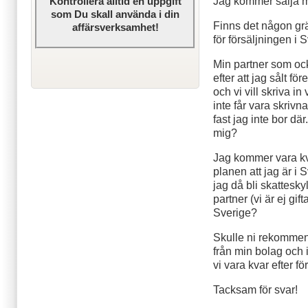
Jag kommer sälja mit
Kontrollera alltid en uppgift
som Du skall använda i din
Finns det någon grä
affärsverksamhet!
för försäljningen i
Min partner som ock
efter att jag sålt fö
och vi vill skriva in
inte får vara skrivn
fast jag inte bor dä
mig?
Jag kommer vara kva
planen att jag är i
jag då bli skattesk
partner (vi är ej gif
Sverige?
Skulle ni rekommend
från min bolag och 
vi vara kvar efter fö
Tacksam för svar!