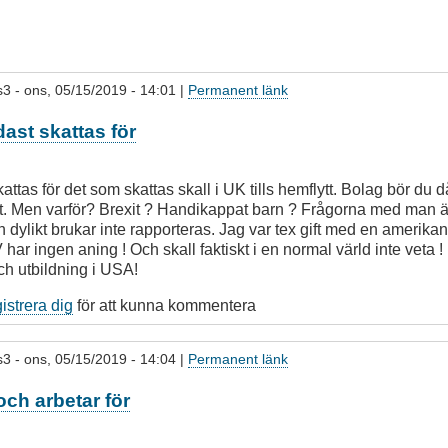
s3
- ons, 05/15/2019 - 14:01 |
Permanent länk
ast skattas för
ttas för det som skattas skall i UK tills hemflytt. Bolag bör du då
lytt. Men varför? Brexit ? Handikappat barn ? Frågorna med man 
dylikt brukar inte rapporteras. Jag var tex gift med en amerika
 har ingen aning ! Och skall faktiskt i en normal värld inte veta 
ch utbildning i USA!
gistrera dig
för att kunna kommentera
s3
- ons, 05/15/2019 - 14:04 |
Permanent länk
och arbetar för