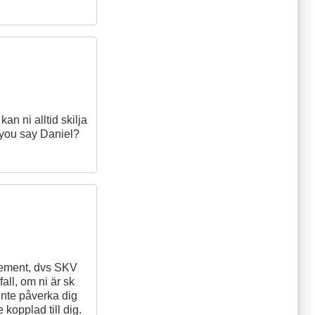
an ni alltid skilja
o you say Daniel?
element, dvs SKV
all, om ni är sk
 inte påverka dig
kopplad till dig.