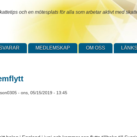
attetips och en mötesplats för alla som arbetar aktivt med skatt
SVARAR
MEDLEMSKAP
OM OSS
LÄNKS
emflytt
sson0305
-
ons, 05/15/2019 - 13:45