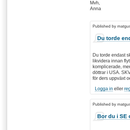
Mvh,
Anna
Published by
matgu
Du torde end
Du torde endast ska
likvidera innan f
komplicerade, men 
döttrar i USA. SKV
för ders uppväxt o
Logga in
eller
re
Published by
matgu
Bor du i SE 