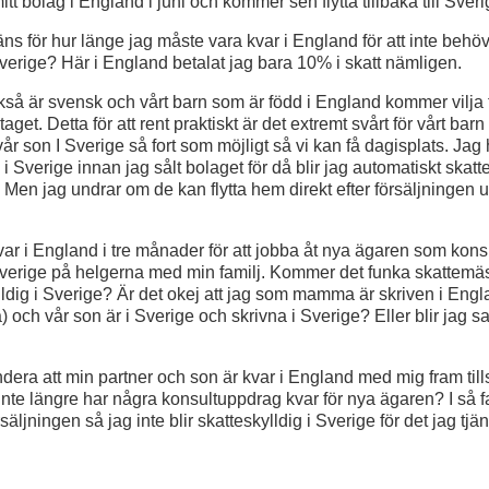
t bolag i England i juni och kommer sen flytta tillbaka till Sveri
ns för hur länge jag måste vara kvar i England för att inte behöv
 Sverige? Här i England betalat jag bara 10% i skatt nämligen.
så är svensk och vårt barn som är född i England kommer vilja f
retaget. Detta för att rent praktiskt är det extremt svårt för vårt bar
 vår son I Sverige så fort som möjligt så vi kan få dagisplats. Jag h
a i Sverige innan jag sålt bolaget för då blir jag automatiskt skatt
r. Men jag undrar om de kan flytta hem direkt efter försäljningen 
r i England i tre månader för att jobba åt nya ägaren som kons
 Sverige på helgerna med min familj. Kommer det funka skattemä
ylldig i Sverige? Är det okej att jag som mamma är skriven i Eng
ta) och vår son är i Sverige och skrivna i Sverige? Eller blir jag sa
era att min partner och son är kvar i England med mig fram tills 
inte längre har några konsultuppdrag kvar för nya ägaren? I så f
rsäljningen så jag inte blir skatteskylldig i Sverige för det jag tj