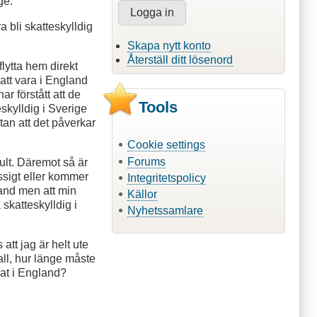
ge.
a bli skatteskylldig
Skapa nytt konto
Återställ ditt lösenord
lytta hem direkt
n att vara i England
ar förstått att de
Tools
eskylldig i Sverige
utan att det påverkar
Cookie settings
Forums
ult. Däremot så är
ssigt eller kommer
Integritetspolicy
land men att min
Källor
 skatteskylldig i
Nyhetssamlare
att jag är helt ute
all, hur länge måste
änat i England?