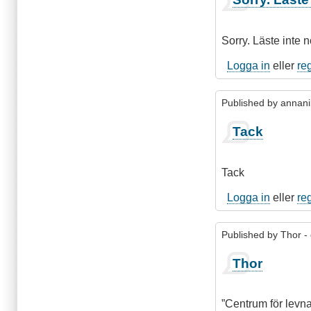
Sorry. Läste inte
Logga in
eller
re
Published by
annani
Som
Tack
svar
på
Sorry.
Tack
Läste
inte
Logga in
eller
re
noga
nog.
Published by
Thor
- 
av
matgus3
Thor
”Centrum för levn